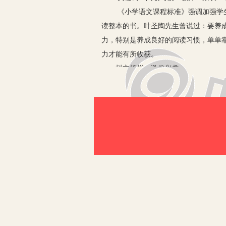
《小学语文课程标准》强调加强学生的
读整本的书。叶圣陶先生曾说过：要养
力，特别是养成良好的阅读习惯，单单
力才能有所收获。
一、树立榜样，激发兴趣
榜样能使学生产生思齐的向上心理。平
大作家老舍、叶圣陶、冰心；也可以在
书籍中汲取无穷无尽的语言营养、精神
孩子兴趣的培养是一个漫长的过程。要
对孩子兴趣的养成起着很关键的作用。
态，并且一直坚持下去，日积月累，孩
二、突破难点，实现学生、教师、文本
1.备课——师本对话的前提。
上课前，教师要备足课。教材中所选文
会。每篇课文都有不同的谋篇布局方法
超常发挥。否则，培养学生的阅读能力