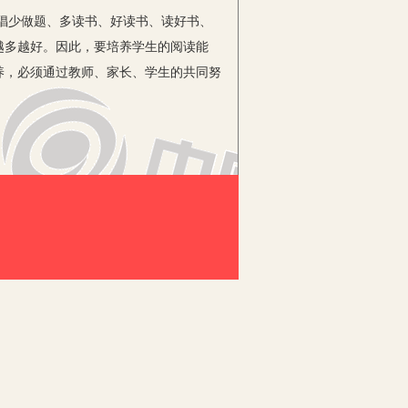
倡少做题、多读书、好读书、读好书、
越多越好。因此，要培养学生的阅读能
养，必须通过教师、家长、学生的共同努
，如文学家高尔基、伟大领袖毛泽东、
较高的阅读能力，鼓励学生热爱书籍，从
买书，买好书。当然，在这期间，环境
中让孩子的读书逐渐成为一种生活的常
锤炼文字的匠心，一定要细心琢磨、体
学生才能领悟得深，甚至在老师的引导下