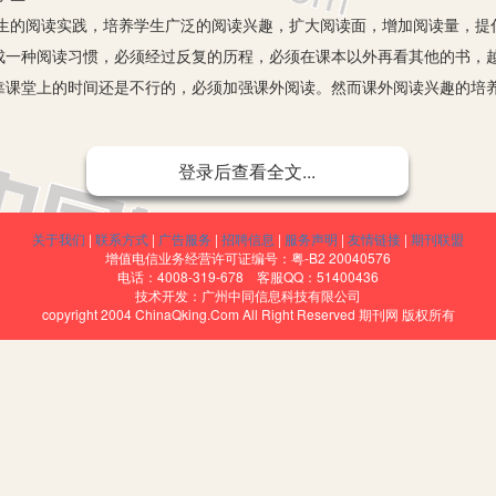
阅读实践，培养学生广泛的阅读兴趣，扩大阅读面，增加阅读量，提
成一种阅读习惯，必须经过反复的历程，必须在课本以外再看其他的书，
靠课堂上的时间还是不行的，必须加强课外阅读。然而课外阅读兴趣的培
登录后查看全文...
时，教师可以有意识地向学生介绍古今中外热爱读书的一些名人名家
班中树立典型来激励学生，使学生逐渐认识到只有多读书、肯读书才能有
关于我们
|
联系方式
|
广告服务
|
招聘信息
|
服务声明
|
友情链接
|
期刊联盟
食粮。
增值电信业务经营许可证编号：粤-B2 20040576
以孩子喜欢的类型为原点，扩大范围，给孩子更多的选择。还是要多
电话：4008-319-678 客服QQ：51400436
技术开发：广州中同信息科技有限公司
孩子在幼儿园期间就接触大量的好书，如鱼得水一般，今后的生活和学习
copyright 2004 ChinaQking.Com All Right Reserved 期刊网 版权所有
子的阅读兴趣便会渐渐培养起来。
之间的对话
章都是精品，语言运用得准确、生动就更不要说了。对于作者推敲、
，也要把握好，以便引导学生去感悟、去学习、去运用。老师领悟得深，
就会成为一句空话。