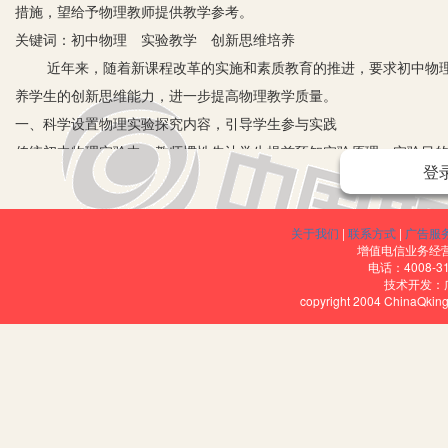
措施，望给予物理教师提供教学参考。
关键词：初中物理 实验教学 创新思维培养
近年来，随着新课程改革的实施和素质教育的推进，要求初中物理
养学生的创新思维能力，进一步提高物理教学质量。
一、科学设置物理实验探究内容，引导学生参与实践
传统初中物理实验中，教师惯性先让学生提前预知实验原理、实验目
登
作，更不会追究实验为何要这么做，产生的实验结果也摸不清头脑。
实验相比也更能激发学生的学习兴趣，还能锻炼学生不同方面的学习
关于我们
|
联系方式
|
广告服
二、创设生动有趣实验教学情境，激发学生学习兴趣
增值电信业务经营许
对于学生而言，生动有趣的物理实验情境能促使其快速融入教学过
电话：4008-3
技术开发：
维能力的前提，只有学生产生浓厚的物理兴趣，才会全身心投入对相
copyright 2004 ChinaQk
生学习兴趣的物理实验。以“神奇的压强”一课为例，教师就先提出“会
强不同，那么就会促使杯子吸水。学生在物理教师的监督和正确指导
的注意力快速集中到物理实验教学中，特别是物理教师授课方式。物理
以运用不同的线将小球串联后并排放在一起，之后对旁边的一个小球
与兴趣，进一步发展学生的创新思维。物理实验具有一定目的性，可