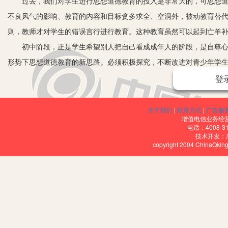
过去，我们对学生进行思想道德教育的投入是非常大的，可思想道德
不良风气的影响、教育的内容和目标贪多求全、空洞外，被动教育替
则，教师才对学生的错误言行进行教育。这种教育虽然可以起到亡羊
初中阶段，正是学生希望别人把自己看成成年人的阶段，是自尊心增
形势下思想道德教育的新思路。必须积极探究，不断改进对青少年学生
登
自我教育，学会自我认识，自我克制。从而形成教育的良性循环，是
一、教师要深入学生中。教师一方面多看、多听、多了解学生中的各
进行思想道德教育的正反两方面的教育素材，经常对学生有针对性地
关于我们
|
联系方式
|
广告服
增值电信业务经营许
现、解决在日常生活中遇到的各种现实困惑和道德难题。
电话：4008-3
技术开发：
二、现在的不少孩子在品行方面出现偏差，重要原因之一就是他们不
copyright 2004 ChinaQk
排放的有毒气体和污水一样，慢慢地污染了孩子原本纯净的天空和大
强，他们很少想到自己的一言一行都是与他人、与社会、与国家、与
当的阶段对学生进行传统的美德教育，弘扬和培育民族精神，使学生
会主义社会的道德原则、伦理规范，思考自我道德的选择与完善。
三、各学科教学应注重思想道德教育的渗透。教师应把学生中现有的