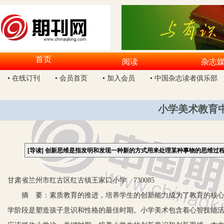
首页
阅读
杂志
• 在线订刊
• 会员首页
• 加入会员
• 中国杂志读者俱乐部
小学美术教育
[导读]
创新思维是指发明和发现一种新的方式用来处理某种事物的思维过
甘肃省兰州市红古区红古镇王家口小学 730085
摘 要：素质教育的推进，培养学生的创新能力成为了教育的核心内
学阶段是塑造孩子意识和性格的最佳时期。小学美术包含着心智技能