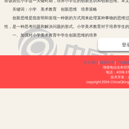
应该抓住小学这一关键时期，培养小学生的创新意识和创新思维。本
关键词：小学 美术教育 创新思维 培养策略
创新思维是指发明和发现一种新的方式用来处理某种事物的思维过
性，是一种思考问题和解决问题的形式。小学美术教育对于培养学生
一、加强对小学美术教育中学生创新思维的培养
登
创新思维是学生的一种隐藏的潜力，而且这种潜力有待于去发觉和开
新能力。教育的目的是帮助学生培养多方面的能力，在小学美术教学
进行，同时，要让学生的创新思维在美术课堂中得到充分的发挥，从
关于我们
|
联系方式
|
广告服
增值电信业务经营许
能有效促进学生发展的全面化。在学习和成长的过程中，学生不仅要
电话：4008-3
技术开发：
为基础的，让学生更好地开发头脑，促进学生综合素质的提高，为国
copyright 2004 ChinaQk
二、培养小学生创新思维的方法
1.加强学生自主创新意识的培养。在小学教育阶段，想要培养学生
勇于探索。在小学美术教学中，教师要鼓励学生敢于标新立异，让学
作绘画的能力，让学生自己观察、自己理解、自己思考、自己创作，
多方位观察和多角度思考，比如教师给学生进行创造性地表达训练，