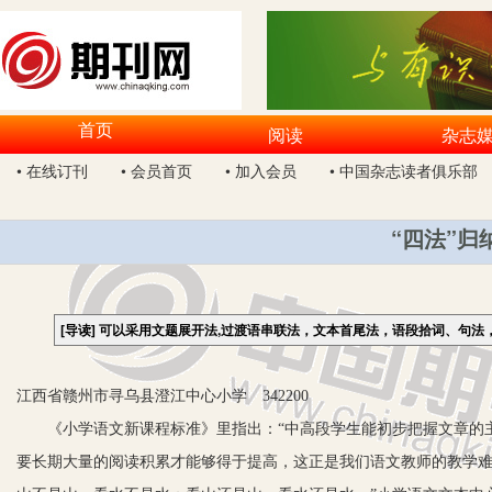
首页
阅读
杂志
• 在线订刊
• 会员首页
• 加入会员
• 中国杂志读者俱乐部
“四法”
[导读]
可以采用文题展开法,过渡语串联法，文本首尾法，语段拾词、句法
江西省赣州市寻乌县澄江中心小学 342200
《小学语文新课程标准》里指出：“中高段学生能初步把握文章的主
要长期大量的阅读积累才能够得于提高，这正是我们语文教师的教学难