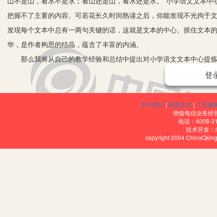
山不是山，看水不是水；看山还是山，看水还是水。”小学语文文本中
把握不了主要的内容。可若花长久时间熟读之后，你能发现不光拘于文
发现每个文本中总有一两句关键的话，这就是文本的中心。抓住文本
华，是作者构思的结晶，蕴含了丰富的内涵。
那么我将从自己的教学经验和总结中提出对小学语文文本中心提炼
登
一、文题展开法
题目是文章的眼睛。文章的题目大多概括了整个文章的重点，对它稍
学生把文题四个字扩展成一句话：狐狸假借老虎的威势吓唬其他野兽
关于我们
|
联系方式
|
广告服
增值电信业务经营许
然后稍加整理就能归纳出课文的主要内容：老虎要吃狐狸，狐狸假借
电话：4008-3
技术开发：
《飞夺泸定桥》一课的标题适当补充一下：本文写的是红军在二万五
copyright 2004 ChinaQk
课题入手也就悟到了“概括”与“具体”之间的关系了。
二、过渡语串联法
俗话说：“过河要搭桥，爬高要登梯。”这“桥”和“梯”就是从此岸
及事件或项目较多，这类课文中，起承上启下作用的过渡语，往往就
出文章的中心内容。如在《丰碑》一课教学中，“老战士在这么冷的冬