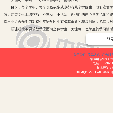
目前，每个学校、每个班级或多或少都有几个学困生，他们这群学
象。这类学生上课乖巧，不主动，不活跃，但他们的内心世界也希望
提出小组合作学习对初中英语学困生有极其重要的积极影响，尤其是
新课程改革要求教学应面向全体学生，关注每一位学生的学习情感，
倡导的一种重要的学习方式，通过同伴的帮助，让他们在相对安全、
登
精神和团队意识，并促进英语成绩的提高。
一、学困生的定义
关于我们
|
联系方式
|
广告服
国内外专家学者对学困生有不同的定义，国内专家钟启泉（2003，3
增值电信业务经营许
电话：4008-3
到同其智力水准相称的学业不良的学生,而这种不良是可逆的,在一定的
技术开发：
copyright 2004 ChinaQk
二、合作学习的概念
合作学习的重要代表人物Sharan（1990）认为，合作学习是组
方法的基本特征。在课堂上，同伴之间的合作是通过组织学生在小组
流展开学习，同样也通过个人研究进行学习。
三、分组情况及小组合作学习步骤
1.分组情况。采用六人异质小组，按学习能力及学习成绩高低排1