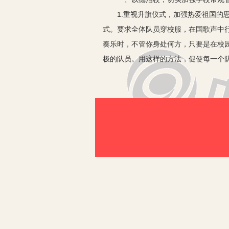
1.重视升旗仪式，加强热爱祖国的思
式。要求全体队员穿校服，在国歌声中
奏乐时，不管你身处何方，只要是在校
极的队员。用这样的方法，促使每一个
2.切实抓好《规范》的落实（实施）
不》让队员诵读，直至会背诵为至。同
《规范》的内容切实地去规范自己的一言
己，促使校园内秩序井然，朝着规范化
3.时时念好安全经，常常唱好太平曲
行了一次次安全工作自查，对各班各系
全工作计划》，除学校加强了门卫管理
车队员以及队员家长会议外，红领巾监
一律不准上路，同时要求队员人人“参
施，确保安全工作万无一失。
二、狠抓队员的素质，在质量中求