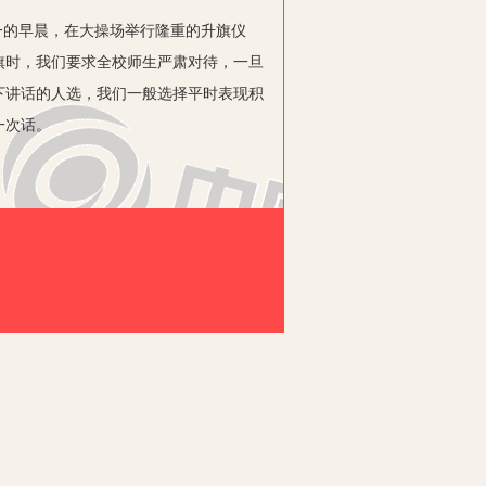
一的早晨，在大操场举行隆重的升旗仪
旗时，我们要求全校师生严肃对待，一旦
下讲话的人选，我们一般选择平时表现积
一次话。
一日规范》改编成通俗易懂的《十要十
使每个队员牢记住《规范》内容，并用
范》经常地去对照、检查、规范、教育自
个《通知》精神，扎扎实实地在本校进
同时，我们也重新修订了《塔耳堡小学安
切实可行的管理制度；召开了驾驶员和乘
题，限期整修好，对不满12周岁的队员
人讲安全，个个抓安全，班班落实安全措