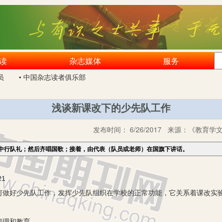
读
杂志媒体
服务
员
• 中国杂志读者俱乐部
浅谈新课改下的少先队工作
发布时间：
6/26/2017
来源：
《教育学文
中行队礼；然后齐唱国歌；接着，由代表（队员或老师）在国旗下讲话。
1
好少先队工作，发挥少先队组织在学校的正常功能，它关系着课改实验
理和教育