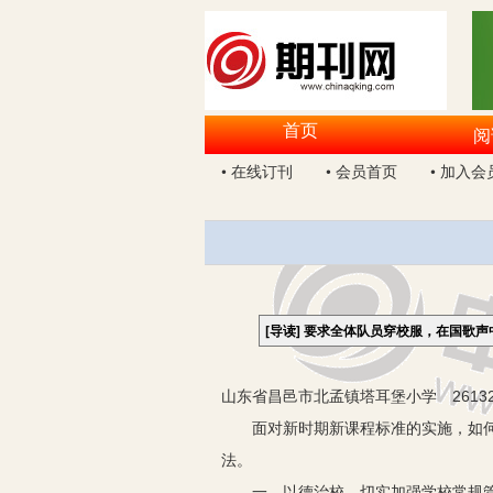
首页
阅
• 在线订刊
• 会员首页
• 加入会
[导读]
要求全体队员穿校服，在国歌声
山东省昌邑市北孟镇塔耳堡小学 26132
面对新时期新课程标准的实施，如何做
法。
一、以德治校，切实加强学校常规管