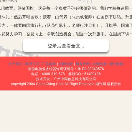
想教育。尊敬国旗，这是每一个炎黄子孙必须做到的。我们学校每逢周
行队礼；然后齐唱国歌；接着，由代表（队员或老师）在国旗下讲话。升
园内，一律要向国旗行礼（队员行队礼，老师行注目礼）。升旗手、国旗
队员努力学习，奋发向上，争取创造机会，能当一次升旗手、在国旗下讲
。为了将《小学生在校一日规范》切实落实到位，我们把《小学生在校
登录后查看全文...
时，我们每学期还开展《规范》背诵比赛活动。用背诵、比赛的形式，促
一行。要求每个队员课间做到四个“不”，三个“轻轻”。让队员依据《规
关于我们
|
联系方式
|
广告服务
|
招聘信息
|
服务声明
|
友情链接
|
期刊联盟
、标准化、现代化的方向发展。
增值电信业务经营许可证编号：粤-B2 20040576
电话：4008-319-678 客服QQ：51400436
。我们塔耳堡小学少先队结合本校实际，认真组织辅导员老师学习了一个
技术开发：广州中同信息科技有限公司
copyright 2004 ChinaQking.Com All Right Reserved 期刊网 版权所有
统的水、电、门窗、房屋等经常地去自查，坚决、彻底地消除安全隐患。
，要求进出人员一律实行登记制度；对食堂的蔬菜、大米、食品等制定了
督岗对队员自行车的响铃、刹车、锁等也逐一进行了检查登记，对发现的问
保”。从而，使每位教师、队员充分明确安全工作的重要责任，真正做到人
生存