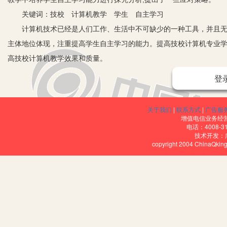
关键词：技校 计算机教学 学生 自主学习
计算机技术已经是人们工作、生活中不可缺少的一种工具，并且无处
主体地位体现，注重提高学生自主学习的能力。提高技校计算机专业学
高技校计算机教学效果和质量。
一、技校计算机教学的内容
登
计算机课程是一门知识性和技能性相结合的基础性课程，技校学生所
学习对象又是学习工具。技校计算机教学是一个比较特殊的过程,在这
关于我们
|
联系方式
|
广告服
式，并充分发挥学生的积极作用，让学生在一种宽松的、愉快的、积
增值电信业务经营许
电话：4008-3
发，优化教学方法，创设和谐课堂氛围，合理安排教学内容，并遵循
技术开发：
copyright 2004 ChinaQk
学效率，达到事半功倍的效果。从书本上学了一些计算机知识后就进
行学习直到上机通过。这样的学习方法除学习到计算机知识以外，还
知识往往很简单，适当地安排学生进行自学，有充足的时间让学生对
了足够的专业技能才能对理论知识更感兴趣，才能更快地提升学习效
二、技校计算机教学存在的问题
作为信息社会的标志，计算机是一项难度系数较大的科学，而计算机