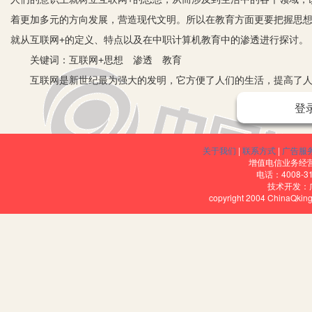
着更加多元的方向发展，营造现代文明。所以在教育方面更要把握思想
就从互联网+的定义、特点以及在中职计算机教育中的渗透进行探讨。
关键词：互联网+思想 渗透 教育
互联网是新世纪最为强大的发明，它方便了人们的生活，提高了人们
段不断的完善中，互联网的影响将会达到前所未有的高度。这就需要
登
的。在教育领域中更要充分考虑到互联网的发展目的和发展前景，对
基础教育，对于一些专业性较强的特定教育，例如中职教育，在计算
关于我们
|
联系方式
|
广告服
注重，让专业教育能够紧跟时代，掌握好时代发展的新动态和强大技
增值电信业务经营许
电话：4008-3
最终目的。
技术开发：
copyright 2004 ChinaQk
一、简述互联网+思想
1.互联网+思想的定义。在当今的具体赋义中，对于互联网+思想
想上的一种思考方式，互联网对人们的改变在生活中的各个方面，首
远联系依靠的是书信，但是互联网即时通讯的应用后，人们在根本意识
单的转变中，形成一种大的思维模式，注重数据信息分析，用网络进
造、金融分析中加强应用。