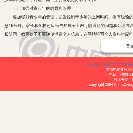
一、加强对青少年的教育和管理
要加强对青少年的管理，适当控制青少年的上网时间。据有经验的网
息15分钟。家长和学校还应当告知孩子上网可能遇到的问题和处理方
长陪同；教育孩子不要随便泄露个人信息，在网站填写个人资料时应
二、加强对网络服务机构及其网络从业人员行业自律和行政管理
登
有些网络服务机构、网络从业人员唯利是图，大量制造和传播含有淫
素质，增强网络服务机构的行业自律意识尤为重要。
关于我们
|
联系方式
|
广告服
三、制定和完善相关法律、法规
增值电信业务经营许
电话：4008-3
法律、法规是震慑犯罪分子的最有力的武器。预防犯罪没有法律、法
技术开发：
copyright 2004 ChinaQk
的法律、法规，以法律为准绳进行惩处。近几年来，国家为促进计算
的驱动，真正严格执行的网吧并不多，因此，必须规范网吧从业行为
进门关，严格履行进入网吧的人员登记制度，认真做好审查证件制度，
规定的，要从严从重处罚。
四、加紧青少年专用网站的建设
目前我国青少年网站建设严重滞后，吸引力不强，对青少年的影响力