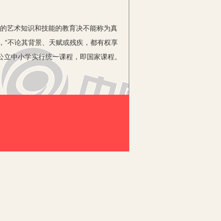
本的艺术知识和技能的教育决不能称为真
，“不论其背景、天赋或残疾，都有权享
所有公立中小学实行统一课程，即国家课程。
可少的课程。国家教育部基础教育司针对
月在全国38个国家级实验区进行了实验，
师而不能跟上基础教育课程改革的步伐。专
79所学校，统计到2016年1月，全县
学校共7所，只有两所学校根据师资配备
问题，任重而道远！
教学，开齐了诸如美术、音乐这些课程的
了更高的要求，社会上各种艺术培训班与
性比较强的教学科目上，城乡存在明显的