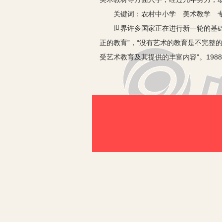
关键词：农村中小学 美术教学 专
世界许多国家正在进行新一轮的基础教
正的教育”，“没有艺术的教育是不完整
受艺术教育及其提供的丰富内容”。198
英国的国家课程分成核心课程与基础课
本国实际，进行了一系列课程改革。美术
2002年秋季后逐步推广，有近500
业美术教师属于严重缺少之列。广西属于
共有21名专业美术教师。这21名教师
标准配齐了美术教师。农村中小学实施
一、农村中小学实施美术教学中的
随着素质教育的不断深入,一些体现学
课，并安排专业或多少有点专业的老师
日俱增，如绘画、书法、舞蹈等，这是
差异。现就农村中小学美术教学中所存