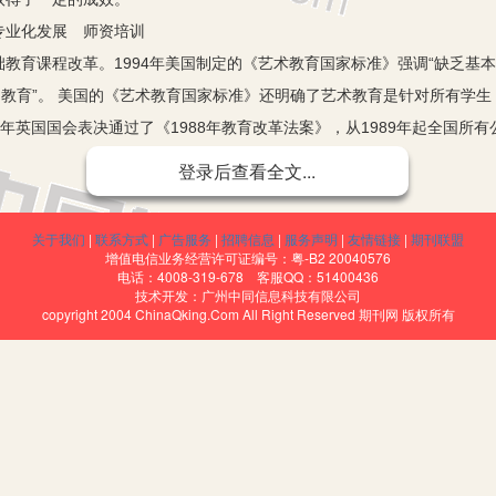
业化发展 师资培训
育课程改革。1994年美国制定的《艺术教育国家标准》强调“缺乏基
的教育”。 美国的《艺术教育国家标准》还明确了艺术教育是针对所有学生
8年英国国会表决通过了《1988年教育改革法案》，从1989年起全国
程两类，美术属于基础课程之一。美术课程已被许多国家列为中小学必不
登录后查看全文...
教育作为基础教育中的一部分也进行了全面改革。新课程已于2001年9
个县（区）开展实验。在全面推广素质教育的今天，部分课程因缺少专业教
关于我们
|
联系方式
|
广告服务
|
招聘信息
|
服务声明
|
友情链接
|
期刊联盟
边远山区，专业美术教师短缺更加严重。荔浦是桂林市所辖的一个县，全县
增值电信业务经营许可证编号：粤-B2 20040576
电话：4008-319-678 客服QQ：51400436
中，只有7名美术教师在农村学校任教，其他14名全在县城学校任教。县直
技术开发：广州中同信息科技有限公司
copyright 2004 ChinaQking.Com All Right Reserved 期刊网 版权所有
美术教学问题多多，困境重重！如何改善我县美术教育现状成了一个重要
问题
生素质的艺术活动越来越多，学校也愈来愈重视那些被称作“豆芽科”的
任教，不再是虚设。随着人们艺术欣赏水平的不断提升，人们对艺术提出
一种好的发展趋势，同时也冲击了学校的艺术教育。在美术、音乐等专业
在的问题谈一谈自己肤浅的认识。