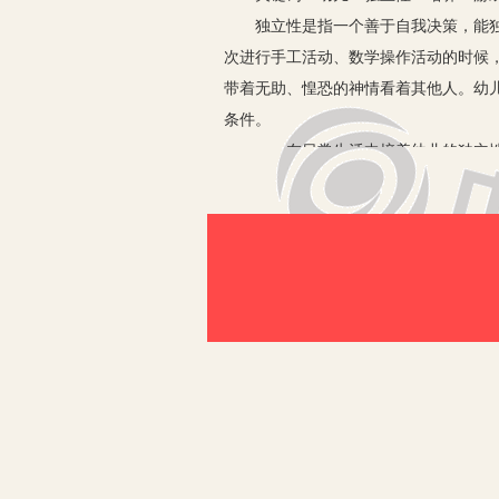
独立性是指一个善于自我决策，能独立
次进行手工活动、数学操作活动的时候，
带着无助、惶恐的神情看着其他人。幼
条件。
一、在日常生活中培养幼儿的独立
1.幼儿的独立性是在实践中逐步培养
这是必然的规律，也是必经的过程。在
了；我做过了，我就记住了。”这充分说
一个人在成长的过程中，不可避免的有
2.培养孩子克服困难的精神。从身边
一个单独的区域，在区域中东西的摆放
候，家长可参与但少加干预，家长一定
趣，培养他们自己的事情自己做的意识
儿，让幼儿选择，并能尊重幼儿的选择
二、在教育中培养幼儿的独立性
教育家蒙台梭利十分重视幼儿的独立性