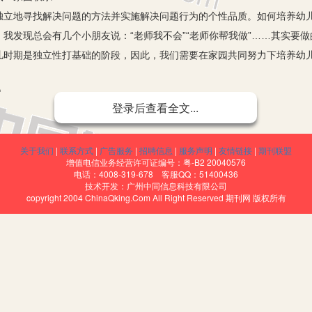
地寻找解决问题的方法并实施解决问题行为的个性品质。如何培养幼儿
我发现总会有几个小朋友说：“老师我不会”“老师你帮我做”……其实要
儿时期是独立性打基础的阶段，因此，我们需要在家园共同努力下培养幼
性
登录后查看全文...
起来的。随着他们身体的发育，心理能力的不断提高，从不会做到逐渐学
这个过程中幼儿也获得自身的发展。记得一个教育学家的一句话：“我看过
关于我们
|
联系方式
|
广告服务
|
招聘信息
|
服务声明
|
友情链接
|
期刊联盟
明了动手对幼儿的重要性，这就要求我们在培养独立性中一定要重视“做”
增值电信业务经营许可证编号：粤-B2 20040576
成功，也有失败和失误。而且通常是经过无数次的失败，才能获得较大的
电话：4008-319-678 客服QQ：51400436
技术开发：广州中同信息科技有限公司
的一些小事开始，让幼儿自己穿脱衣服，自己收拾玩具，自己睡觉等等。
copyright 2004 ChinaQking.Com All Right Reserved 期刊网 版权所有
、活动进行都由幼儿自己做主，对幼儿来讲都要付出很大的努力，克服一
要鼓励他们克服困难，坚持完成任务，特别是对那些依赖性比较强的孩子
。利用日常生活中的琐碎的小事，对幼儿进行独立性的培养，如买衣服、
，提供锻炼他们独立性的机会。
的培养，她说：“教育者先要引导孩子沿着独立的道路前进。”她认为儿