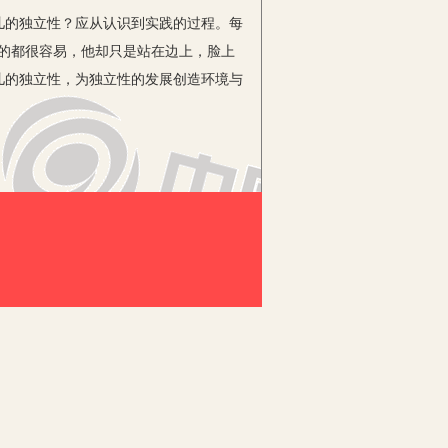
的独立性？应从认识到实践的过程。每
做的都很容易，他却只是站在边上，脸上
儿的独立性，为独立性的发展创造环境与
会做，从做的不像样到做得井井有条，
了，我忘记了；我听过了，我记不清
的过程。让孩子从小学会自己管理自己,
成功。
还可以在家里幼儿的房间中，给他设置
定的困难，当孩子独立做事遇到困难的时
。让他在活动过程中感受独立做事的乐
玩具时，成人应尽可能把自主权教给幼
童自身有巨大的发展潜力，应尊重幼儿