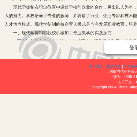
现代学徒制在职业教育中通过学校与企业的合作，突出以人为本，重
大的努力。学校培养了专业的教师，并聘请了行业、企业专家和技术
人才培养模式。现代学徒制的校企育人模式是当今发展职业教育，培
一、现代学徒制在我校机械加工专业教学的实践探究
1.要选好合作企业，搭建校企合作的平台。现代学徒制是对传统学
登
为：（1）招工即招生，首先解决学生的员工身份问题。（2）校企共
不一样的，是两种不同的教育环境和教育资源，要想实施现代学徒制
关于我们
|
联系方式
|
广告服
尤为重要。
增值电信业务经营许
2.重建学习载体，学校和企业共同构建以工作过程为导向的课程体
电话：4008-3
技术开发：
基地，“师傅”必须在工作岗位上根据工作流程进行传授教学，并实施
copyright 2004 ChinaQk
研，然后再确定专业培养目标，制定培养方案，重新构建课程体系和
知识、职业技能、职业态度和职业素养的培养融合成一个新的体系。
3.签订培养协议，明确三方职责，真正实现学生由学生身份向职业
充分体现以他方为中心和一切为了学生发展的教育理念。就是要依据
程实施的效果和评估高技能人才培养绩效，为现代学徒制培养高技能人
徒制要求企业，①向学校、教师、学生、家长详细准确地传达企业的要