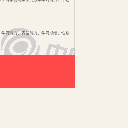
学习能力、表达能力、学习成绩、性别
以保证小组间学生的竞争力。建立学习小
可以采取轮换制，增进学生互动的有效
解决的问题尽量让学生自己解决，以发
决的，这时就可采用小组合作学习，鼓励
合作而合作，徒有形式，并没有多大的实
积公式是否也可以将圆转化成已经学过
进行逐个分解，首先提出了三个需解决的