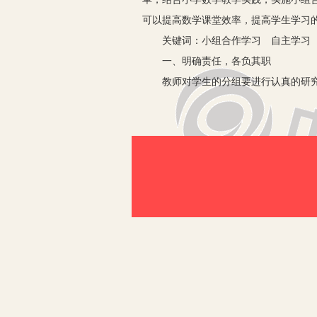
可以提高数学课堂效率，提高学生学习
关键词：小组合作学习 自主学习 
一、明确责任，各负其职
教师对学生的分组要进行认真的研究设
等都要均衡。小组人数一般以4-6人为
组只是为学生的合作提供了可能，要使学
性。
二、创造机会，巧妙设计，体现合
在数学课堂教学中，不是所有的课堂学
展学生的独立解决问题的能力，以免产
学生之间展开讨论。有的教师组织学生
效。
三、充分发挥教师主导作用
在教学《圆的面积》一课时，首先由学
的图形来推导出来呢？通过设疑，学生