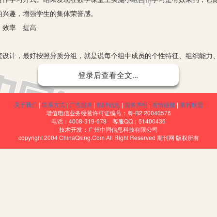
的兴趣，增强学生的集体荣誉感。
效率 提高
计，最好按照异质分组，就是说每个组中成员的个性特征、组织能力、
宜， 在实施过程中，教师要注意根据学生的综合表现定期进行人员调整，
登录后查看全文...
生真正意义上的“合作”而非表面的“合坐”，则要确定每个成员的分工，
关于我们
|
联系方式
|
广告服务
|
招聘信息
|
服务声明
|
友情链接
|
期刊联盟
作价值
增值电信业务经营许可证编号：粤-B2 20040576
电话：4008-319-678 客服QQ：51400436
习内容都要采用小组合作方式，如果是较简单的学习任务，学生能自己
技术开发：广州中同信息科技有限公司
copyright 2004 ChinaQking.Com All Right Reserved 期刊网 版权所有
生依赖。如果是较复杂的学习内容，依靠学生个体的独立思考是没办法解
合作学习的目的主要是为了显示课堂形式的多样和课堂气氛的热烈，为了
生回忆、思考，三角形、梯形的面积公式是如何推导的，类推出圆的面
的学习动机得到激发。在明确学习任务后，各小组经过初步考虑，对问题