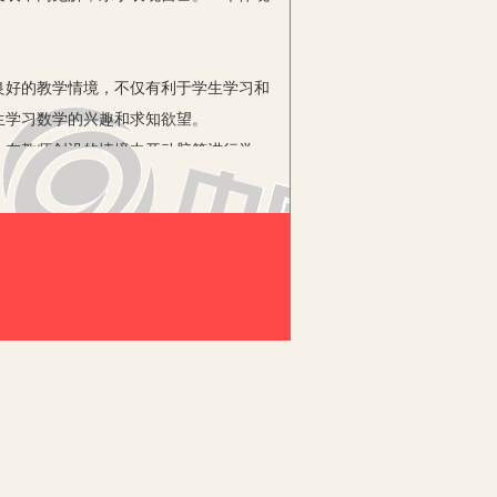
好的教学情境，不仅有利于学生学习和
生学习数学的兴趣和求知欲望。
在教师创设的情境中开动脑筋进行学
的体验中，既凸现了毫米与厘米的本质联
师依赖的特点，不知该怎样学习。因
、“我能做”，从而满怀信心参与学习活
作。因此在学习新知识前，先让学生看
境编成小故事……这样在与同学合作的过
呢？”因为学生有了一定的准备，所以他
，为后面的学习活动提供了保障。我们在
自主参与的能力。