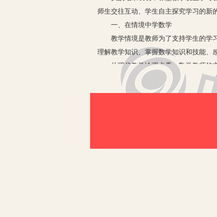
师生交往互动、学生自主探究学习的新
一、在情境中学数学
教学情境是教师为了支持学生的学习，
理解教学知识、掌握数学知识和技能、
从现代教学论观点看，数学教师的主要
习。比如教师创设故事情境，使原本抽
系，又使学生在其中受到了“尺有所短，
二、增强学生自信，培养学生自主参
根据低年级学生的年龄特征，他们活泼
此，要使学生真正主动参与到学习中来，
动。
如一位教师在教“9加几”时，知识的
着主题做自己想做的事情：他们有的数
程中．就对必要的知识、技能有了一定
们不仅知道要做什么，而且知道了如何
教学中要放手让学生参与操作活动，使