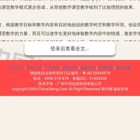
的课堂教学模式逐步形成，从而使数学课堂教学收到了比较理想的效果。
根据教学目标和教学内容有目的地创设的教学时空和教学环境。创设良
感受数学的力量，而且可以使学生更好地体验数学内容中的情感，激发学
任务就是为学生设计学习情境，提供全面、系统的有关信息，引导学生
登录后查看全文...
象的数学内容赋予了活生生的生命灵性，让学生主动地进入日常生活角色
寸有所长”之理的熏陶。
关于我们
|
联系方式
|
广告服务
|
招聘信息
|
服务声明
|
友情链接
|
期刊联盟
与意识、参与能力
增值电信业务经营许可证编号：粤-B2 20040576
好动，对什么新事物都好奇，比较容易调动学习积极性，但也存在对老
电话：4008-319-678 客服QQ：51400436
技术开发：广州中同信息科技有限公司
我们应该使他们在积极的准备状态下参与学习活动，让他们相信“我能行”
copyright 2004 ChinaQking.Com All Right Reserved 期刊网 版权所有
基础是数数、数的组成及简单的计算技巧，能力的基础是对小棒的熟练操
图中学生的数量，有的用小棒摆图中的饮料，有的与同学一起把图中的情
的准备。这时老师又提出：“谁可以根据图中的事情提出与数学有关的问题
去参与学习话动。学习中表现得特别积极，都争先恐后地发表自己的意见
他们在摆、剪、折、量、捏、画等活动中体会主动参与学习的乐趣，提高