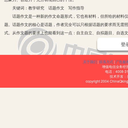
关键词：教学研究 话题作文 写作指导
话题作文是一种新的作文命题形式，它也有材料，但所给的材料仅仅
题。话题作文的核心是话题，作者完全可以只根据话题的要求而无需
式。从作文题的要求上也能看到这一点：自主自立、自拟题目、自选文
话题作文鼓励形式多样、风格多样，考生可以在文章中最大限度地张
登
心涌动的情感；也可以写小说、讲故事、编寓言，形式自由开放。怎
一、区分话题作文与命题作文及材料作文的不同
关于我们
|
联系方式
|
广告服
话题作文与命题作文是有区别的，虽然都有“题”，但命题作文的“题
增值电信业务经营许
电话：4008-3
为自己作文的标题，但更多的考生是在话题的范围内自拟标题。命题
技术开发：
copyright 2004 ChinaQk
同。作文给出题目或限制文体，就等于给考生画了一个圈，你有多大
体也罢，不擅长这种文体也罢，别无选择，这是命题作文天生的缺陷
话题作文与材料作文在形式上也是不同的，虽然都有“材料”，但两
料作文，也就是说，所写作文的主题、内容甚至是文体都必须与材料
也正是这种限制，阻碍了作者写作水平的发挥。
以上可以看出，命题作文和材料作文都有局限性，最突出的是两者都