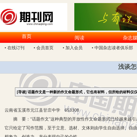
首页
阅读
杂志
• 在线订刊
• 会员首页
• 加入会员
• 中国杂志读者俱乐部
浅谈怎
[导读]
话题作文是一种新的作文命题形式，它也有材料，但所给的材料仅
云南省玉溪市元江县甘庄中学 653308
摘 要：“话题作文”这种典型的开放性作文命题形式已经越来越引
它只给定了写作范围，至于立意、选材、文体则由学生自由选择、自
想象力、创造力，充分表现自己的个性。