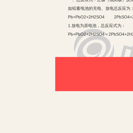
如铅蓄电池的充电、放电总反应为
Pb+PbO2+2H2SO4 2PbSO4+
1.放电为原电池，总反应式为：
Pb+PbO2+2H2SO4＝2PbSO4+2H
负极反应式：Pb+SO42--2e－＝
PbO2+4H++SO42－+2e－＝PbSO
2.充电为电解池，总反应为：
2PbSO4+2H2O＝Pb+PbO2+2H2S
阴极反应式：PbSO4+2e－＝Pb+SO
则阳极反应可由总反应式减阴极反应
PbSO4+2H2O-2e－＝PbO2+4H+
二、根据条件和信息直接书写陌生电
具体方法是：
1.找出发生化合价变化的元素所在的
应物、产物并标出化合价，并根据化合