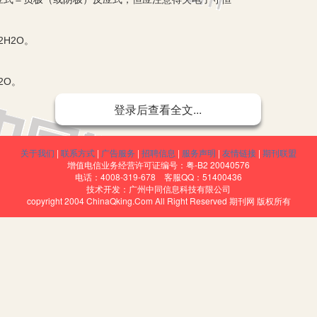
：
2H2O。
2O。
PbSO4（考虑后续反应）。则正极反应式可由总反应式减负极反应式得到：
登录后查看全文...
4+2H2O。
关于我们
|
联系方式
|
广告服务
|
招聘信息
|
服务声明
|
友情链接
|
期刊联盟
O4。
增值电信业务经营许可证编号：粤-B2 20040576
电话：4008-319-678 客服QQ：51400436
42-。
技术开发：广州中同信息科技有限公司
copyright 2004 ChinaQking.Com All Right Reserved 期刊网 版权所有
式得到：
+SO42－。
极反应式
离子或物质（实际就是找氧化剂和还原产物、还原剂和氧化产物），在电
价变化计算得失电子数目。