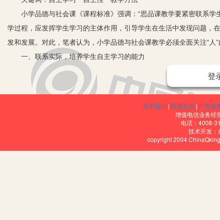
小学品德与社会课《课程标准》强调：“思品课教学要紧密联系学生
学过程，应发挥学生学习的主体作用，引导学生在生活中发现问题，
发和发展。对此，笔者认为，小学品德与社会课教学必须全面关注“人”
一、联系实际，培养学生自主学习的能力
1.把握教材序列，培养学生自主探究学习的能力。认真分析现行苏
登
时，和原来的《历史》、《地理》教材是有区别的，它尽可能地把史
（即空间联系）两个层面分析问题的能力。根据教材这一特点，在教
关于我们
|
联系方式
|
广告服
于培养学生正确观察社会、认识社会的能力。
增值电信业务经营许
电话：4008-3
2.根据生活实际，培养学生运用知识解决问题的能力。教学中联系
技术开发：
copyright 2004 ChinaQk
这样能激发起学生参与教学活动的积极性，有利于学生观察社会、认
如在教学《法律护我成长》一课时，我们可以把学生对待贫困学生、
关要求作对比，并进行讨论。这样以课本知识为准则，引导学生通过
的……这样，对学生正确观察社会、认识社会能力的培养必将起着积
二、依据教材，培养学生自主探究的能力
随着现代社会的发展，合作精神、合作意识、合作能力的培养越来越