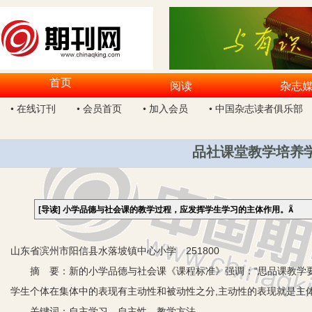
首页
阅读
杂志
• 在线订刊
• 会员首页
• 加入会员
• 中国杂志读者俱乐部
品社课堂教学培养
[导读]
小学品德与社会课的教学过程，应发挥学生学习的主体作用。
山东省滨州市阳信县水落坡镇中心小学 251800
摘 要：新的小学品德与社会课《课程标准》强调：“思品课教学要
学生个体在集体中的表现有主动性和被动性之分,主动性的表现就是主
关键词：自主学习 自主性 教学方法