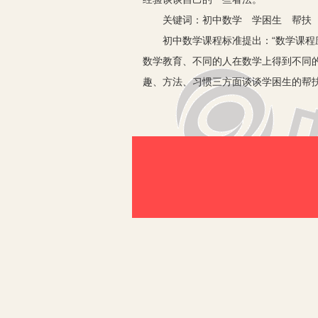
关键词：初中数学 学困生 帮扶
初中数学课程标准提出：“数学课程应
数学教育、不同的人在数学上得到不同
趣、方法、习惯三方面谈谈学困生的帮
一、提高学生学习兴趣的方法
1.重情感教育，用爱心感染学生，增
觉得难，没有兴趣。那么要让学生喜欢
心，缩短师生之间的距离，让学生感到
生，不得动辄打骂、训斥学生。应该循
课，对数学这门课产生浓厚的学习兴趣
2.让“成功”走进课堂，增强学困生
足，很容易接受别人的引导和鼓励。因
一次”，充分发挥“首次效应”的积极作用
3.化枯燥为有趣，让学困生在快乐中
书本上的知识加以研究，使之变为形象