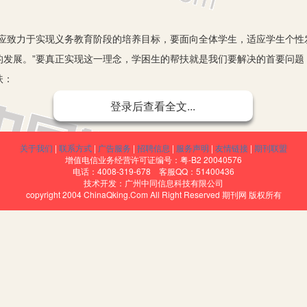
致力于实现义务教育阶段的培养目标，要面向全体学生，适应学生个性
的发展。”要真正实现这一理念，学困生的帮扶就是我们要解决的首要问题
扶：
登录后查看全文...
强学生的自尊心，树立主人翁的责任感。中学数学是一门较枯燥的学科，
你的这门课，首先得让学生喜欢你这个人。马卡连柯说过，爱是教育的基
关于我们
|
联系方式
|
广告服务
|
招聘信息
|
服务声明
|
友情链接
|
期刊联盟
老师是他们的朋友，这一点很重要。教师应该特别注意保护他们的自尊心
增值电信业务经营许可证编号：粤-B2 20040576
电话：4008-319-678 客服QQ：51400436
循善诱，耐心地教育，即使学生只有小小的进步，教师也要及时地表扬。
技术开发：广州中同信息科技有限公司
copyright 2004 ChinaQking.Com All Right Reserved 期刊网 版权所有
。
的自信心。从心理学角度讲，十几岁的青少年都有强烈的好胜心理，而且
此，要使学生对数学产生浓厚的兴趣，除了注重情感教育外，还要破除学生
。
学习。数学多为抽象、枯燥的，学生学习起来感觉无味，这也会影响学生
、生动、有趣的问题，或者让学生亲自动手操作，在游戏中、实践中学到