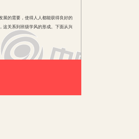
发展的需要，使得人人都能获得良好的
，这关系到班级学风的形成。下面从兴
多数农村中学的学生不喜欢学习数学，
础，没有爱就没有教育。教育中献出爱
，要经常运用表扬、奖励的手段鼓励学
这样才能使他们从怕数学课直到爱上数学
在他们成功时，由于心理上得到欣慰和满
对成功的神秘感，并处理好许多的“第
的学习兴趣。教师在教学中可以尽量将
知识。