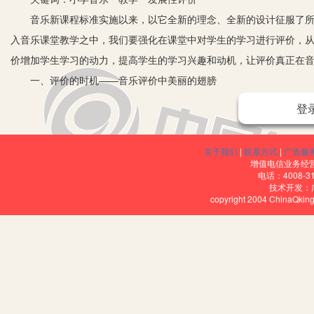
音乐新课程标准实施以来，以它全新的理念、全新的设计征服了所有
入音乐课堂教学之中，我们要强化在课堂中对学生的学习进行评价，
价增加学生学习的动力，提高学生的学习兴趣和动机，让评价真正在
一、评价的时机——音乐评价中美丽的翅膀
1.扬长避短，找准正面评价的时机。小学音乐教学往往是由音乐知
登
的音乐天赋、能力都有差异，有的学生唱歌条件好些，有的则舞蹈好
们的优点，给学生适时适地的鼓励、评价。学生在课堂中从老师的及
关于我们
|
联系方式
|
广告服
2.暗示纠错，不放过提示评价的时机。对于一些不守纪律、爱捣蛋
增值电信业务经营许
电话：4008-3
了学生的自尊心，也能让他明白他做得不对，促进他改正。评价的语
技术开发：
copyright 2004 ChinaQk
过语言来激励的。
二、注重学习过程，尝试评价重心的转移
对于小学生而言，音乐课堂教学不但要关注音乐知识和技能的掌握，
乐体验后活跃的音乐思维和创新实践能力给予及时评价。
三、以发展为目的的多元化评价
采用多元化的评价，能提升学生的音乐素养，促进学生的全面发展。