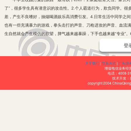
了”，很多学生具有潜意识的攻击性。2.个人霸道行为，欺负同学。很
差，产生不良嗜好，抽烟喝酒娱乐高消费引发。4.日常生活中同学之
也有一些充满暴力的游戏，拳头击打的声音、刀枪进攻的声音、血流
生自然就会产生模仿的欲望，脾气越来越暴躁，下手也越来越“专业”。
中学生校园打架的危害巨大。1.校园打架发生后会扰乱学校正常的教
登
是被害人的身心健康。3.学生打架后造成严重后果的，会给家庭造成巨
任。
关于我们
|
联系方式
|
广告服
从防患于未然与防微杜渐的角度思考，全校教职工和学生必须思想高
增值电信业务经营许
电话：4008-3
的角度，要健全组织，落实安全责任。千里之堤，溃于蚁穴。在校园
技术开发：
copyright 2004 ChinaQk
作之弦，将学生打架当作头等大事来抓。为此，学校应在安全领导工
全体教师应首先认识到学生打架事件的危害性，平时要重视利用课堂
更要到位。 教师发现学生间的冲突，必须及时有效地制止，并向当日
绝不能以这个学生自己不认识，不是自己所带班的，就回避推诿。学
从学生的角度出发：1.大力加强学生的思想品德教育，培养良好的
制能力较弱，也给校园暴力埋下了严重隐患。班主任和教师要充分利