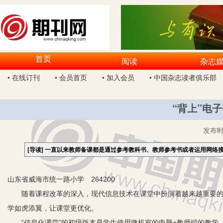
首页
阅读
杂志
• 在线订刊
• 会员首页
• 加入会员
• 中国杂志读者俱乐部
“背上”电
发布
[导读]
一直以来教师备课都是通过参考教科书、教师参考书或者运用网络
山东省威海市统一路小学 264200
随着课程改革的深入，现代信息技术在课堂中扮演着越来越重要的角色
学如虎添翼，让课堂更优化。
“信息化课堂”的初级版本是学生使用微机室的电脑+教师端的教学