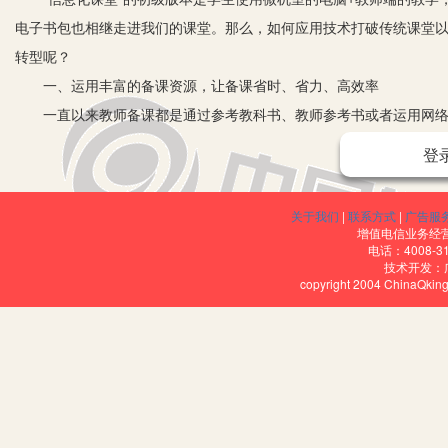
电子书包也相继走进我们的课堂。那么，如何应用技术打破传统课堂以
转型呢？
一、运用丰富的备课资源，让备课省时、省力、高效率
一直以来教师备课都是通过参考教科书、教师参考书或者运用网络搜
又费力。而优课的出现让备课变得轻松快捷了很多，优课系统中不仅
登
统都提供了与之相匹配的公共资源，比如教案、学案、练习题、拓展资
下载即可。
关于我们
|
联系方式
|
广告服
二、运用教学工具，为课堂师生、生生互动提供技术支持
增值电信业务经营许
电话：4008-3
在教学中我们可以运用优课和电子书包系统中的学科工具以及APP
技术开发：
copyright 2004 ChinaQk
发学生的学习兴趣，提高课堂教学效率。
以《I was two then.》一课为例：
一是使用“画笔”功能，划出重点单词。教师在授课时将大屏幕中有
用画笔功能进行重点标志词“am”和“was”的标注，从而引出Now和Th
二是使用“调查”功能，秒速查看学生的掌握情况。教师可以通过电子
速回馈答案。例如在新知导入部分学生带着“Who are they talkin