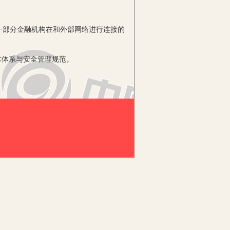
部分金融机构在和外部网络进行连接的
：
术体系与安全管理规范。
由国家的金融网统一提供安全高速出口
地为将来各家金融系统、各种金融业务的
门的主机与网络安全监测系统，还要建立
生。
辑炸弹导致的安全隐患之外，就连日常
统一开放的国际技术标准与国家计算机
推广应用。要在不影响系统互连性、通用
可以支持民族工业。当前，我们有些金融
，其实在某些方面是不适合我国的。所