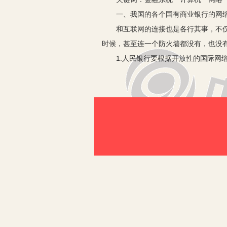
一、我国的各个国有商业银行的网络
和互联网的连接也是各行其事，不仅在
时候，甚至连一个防火墙都没有，也没
1.人民银行要根据开放性的国际网络
2.在五年之内，要依据此规范的要求
和互联网相连接，来使网上银行、电子
网络互联营造了便利的条件。并且在国
有效的网络安全管理体制。这样不但可
二、当前，我国的国有商业银行使用的
对设备的维护也需要国外公司的技术人
依据当前我国计算机工业的发展情况，
安全规范，向我国的具备较好实力的计
性的基础下，一步一步地实现关键主机
机构购买设备都喜欢买国外昂贵的高性
以，我们还是要从我国的国情着眼，并