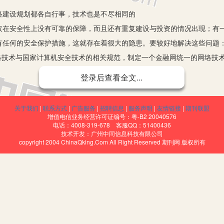
建设规划都各自行事，技术也是不尽相同的
安全性上没有可靠的保障，而且还有重复建设与投资的情况出现；有一
有任何的安全保护措施，这就存在着很大的隐患。要较好地解决这些问题
技术与国家计算机安全技术的相关规范，制定一个金融网统一的网络技
有计划地把金融系统计算机网络完全地迁入到国家的金融专用网中，然后
登录后查看全文...
商务等业务得以实现。这样做不仅可以使外部入侵的可能性降低，还很好
家金融专用网的网管基础之上，依据实际的情况要不断地自主开发金融部
关于我们
|
联系方式
|
广告服务
|
招聘信息
|
服务声明
|
友情链接
|
期刊联盟
以防外也能防内，还能够达到堵源截流的效果，较好地消除安全隐患的发
增值电信业务经营许可证编号：粤-B2 20040576
电话：4008-319-678 客服QQ：51400436
都是从国外引进的主机与网络设备，除了系统会有隐藏“后门”或者是逻
技术开发：广州中同信息科技有限公司
copyright 2004 ChinaQking.Com All Right Reserved 期刊网 版权所有
员来操作
每个金融机构是完全能够依据自己的业务规模与实际的安全要求来依据
算机厂商来定制适合自己的主机与网络设备的，经过严格的测试验收之后
、网络设备等的国产化，这样不仅可以提高安全性、使运营成本降低，还
能产品。但是国外的计算机产品一般都是依据欧美的商业规模设计生产的
不断地支持国货，这样才能确保安全。