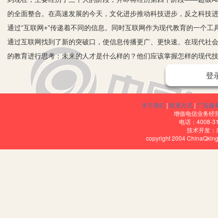
的全面整合。在高速发展的今天，文化进步推动科技进步，反之科技
通过“互联网+”传递着不同的信息。同时互联网作为现代教育的一个
通过互联网找到了新的突破口，使信息传播更广、更快速。在现代社
的教育进行思考：未来的人才是什么样的？他们应该掌握怎样的现代
人存在的，学校是为人而存在的，也就理解了从某种程度来说互联网
登
在教育发展的不同历史阶段，教育的形态发生了许多的演变。在以教
阶段、学校教育系统衍生阶段、终身教育系统衍生阶段四个阶段；而
关于我们
|
联系方式
|
广告服
育和多样形态的教育四个阶段。教育推动了学校的诞生。由专门的机
增值电信业务经营许
电话：4008-3
者的身心施加影响的社会活动，这便是学校。学校的定义决定了传统
技术开发：
copyright 2004 ChinaQk
要专门的学校来培养自己的继承人，这形成了古代学校创建的基本动
源，这样就建立起了最早的古代学校。古代学校诞生的动力也开始形
特点：1.学校教育的层次类别多样化。2.学校教育的制度化。学校
习年限以及相互之间的衔接关系。3.学校教育组织形式主要是班级授
学班，由具有不同职责分工的教师，统一课程计划对学生进行分班教
的条件之一。作为今天的教育阶段，以网络为现代媒体手段，成为为