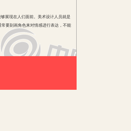
够展现在人们面前。美术设计人员就是
通常要刻画角色来对情感进行表达，不能
景布置、动态效果、绘画手法和表达方
动画作品在我们的生活中广泛存在，就
得到人们的关注和重视。一个技能优良的
助镜头设计来得以展现，影视动画的视觉
要全面考虑画面元素、镜头设置、情境
素之一，是一部影片创作的前提。在影视
其中的感受。效果好的构图能够使得画面