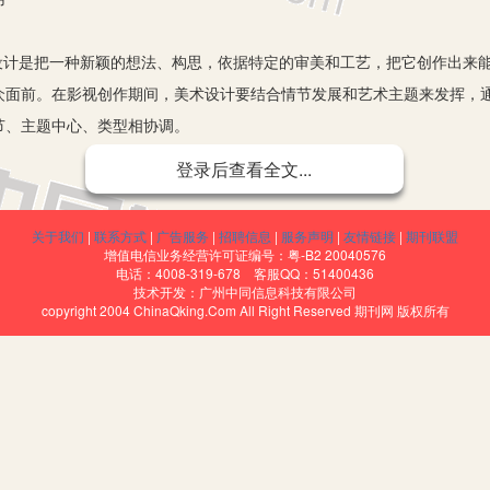
计是把一种新颖的想法、构思，依据特定的审美和工艺，把它创作出来能
众面前。在影视创作期间，美术设计要结合情节发展和艺术主题来发挥，
节、主题中心、类型相协调。
视动画中的美术设计是一种特别的审美方法，有造型设计、色彩搭配、背
登录后查看全文...
带来不一样的视觉盛宴，还影响着影视作品的旋律和音乐风格。
关于我们
|
联系方式
|
广告服务
|
招聘信息
|
服务声明
|
友情链接
|
期刊联盟
彩设计，要尽可能地融入美术设计工艺才能达到最好的视觉效果。影视
增值电信业务经营许可证编号：粤-B2 20040576
电话：4008-319-678 客服QQ：51400436
。当前的影视动画运用的美术设计、构思新奇变得逐渐艰难，但是也逐渐
技术开发：广州中同信息科技有限公司
copyright 2004 ChinaQking.Com All Right Reserved 期刊网 版权所有
视动画的发展，能够及时地给观众清晰地呈现影视主题。画面构成可以借
视作品具有融合性，在创作期间，要制作出一部品质优良的影视动画，就
。镜头是画面构图的前提，画面内容就是镜头的表现形式。构图是关键要
能给我们呈现一种画面美，才能表现出影片的环境气氛，给观众一种置身