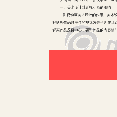
一、美术设计对影视动画的影响
1.影视动画美术设计的作用。美术设
把影视作品以最佳的视觉效果呈现在观
背离作品题目中心，要和作品的内容情
2.影视动画美术设计类型的作用。影
式等不同设计的表现，既会对整部作品
二、美术设计在影视动画中的运用
影视动画创作期间有画面构图设计和色
像供我们生存的空气，时刻在我们身边
美术设计人员能够在一定程度上推动影
效果也逐渐受到大家的青睐。
有以下两点：
1.在影视动画中的画面构图设计。影
设定等，特别是构图的创作就极为关键
创作中，要把镜头的构图设计合理，才