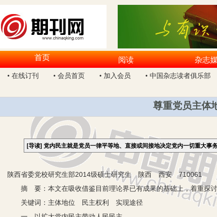
首页
阅读
杂志
• 在线订刊
• 会员首页
• 加入会员
• 中国杂志读者俱乐部
尊重党员主体
[导读]
党内民主就是党员一律平等地、直接或间接地决定党内一切重大事
陕西省委党校研究生部2014级硕士研究生 陕西 西安 710061
摘 要：本文在吸收借鉴目前理论界已有成果的基础上，着重探讨
关键词：主体地位 民主权利 实现途径
一、以扩大党内民主带动人民民主