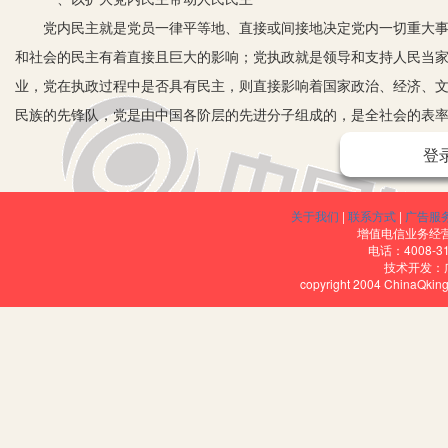
党内民主就是党员一律平等地、直接或间接地决定党内一切重大事务
和社会的民主有着直接且巨大的影响；党执政就是领导和支持人民当
业，党在执政过程中是否具有民主，则直接影响着国家政治、经济、
民族的先锋队，党是由中国各阶层的先进分子组成的，是全社会的表
会产生巨大的影响力和带动力。
登
二、发展党内民主的基本路径选择
发展党内民主是发展人民民主的路径之一，这不是意味着将党内民主
关于我们
|
联系方式
|
广告服
何推进党内民主？发展党内民主的路径主要有两条，即尊重党员主体
增值电信业务经营许
电话：4008-3
动中居于主导的、决定的地位。党员民主权利是指党章和党内其他法
技术开发：
copyright 2004 ChinaQk
的民主权利的保障。
1.尊重党员主体地位是适应新的历史条件下发展党内民主的需要。
的积极性和创造性的发挥，因此要把发展党内民主的着重点放在增强
指导下的民主。长期以来，党员在党的建设中实际成为了被教育、被
主体出现，党员尤其是非领导干部的一般党员很难找到和认同自己的主
领导机关领导干部的民主素质和作风固然是不可或缺的，但不是发展