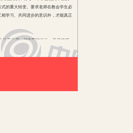
方式的重大转变。要求老师在教会学生必
互相学习、共同进步的意识外，才能真正
生处于从属、被支配的地位，学习的积
”模式，课堂开始融入了师生研讨环节，
老师在开展对某个研究课题讲解时，可以
能力的差异，摸清不同学生学习的盲点，
与。在初中数学教学环节中采用合作教
问题的能力，能够在较短的时间内督促学
协作的学习氛围，从而从学生内心深处激
学的效果。
中、课堂后的合作学习，贯穿于整个数