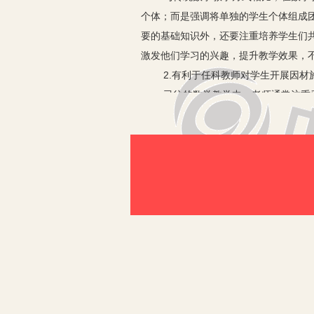
个体；而是强调将单独的学生个体组成
要的基础知识外，还要注重培养学生们
激发他们学习的兴趣，提升教学效果，
2.有利于任科教师对学生开展因材
已往的数学教学中，老师通常注重采用
极性和主动性不高，不被老师所重视。
容许学生对问题发表自己的看法和意见
把同学们分为若干个小组，让学生们针
从而针对不同学生采取不同的教学模式
3.有利于提升初中数学教学效果
要打造一个完美、高效的课堂，提升教
学模式，既可以充分发挥老师在授课过
生领悟和掌握基本知识，也方便学习较
发他们学习数学的乐趣，使他们在学习
二、合作学习模式在初中数学教学
在初中教学中应用数学教学模式，是一