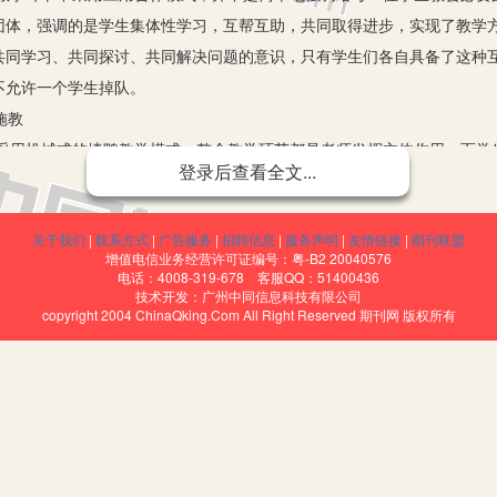
团体，强调的是学生集体性学习，互帮互助，共同取得进步，实现了教学
共同学习、共同探讨、共同解决问题的意识，只有学生们各自具备了这种
不允许一个学生掉队。
施教
机械式的填鸭教学模式，整个教学环节都是老师发挥主体作用，而学
登录后查看全文...
而在当前的数学教学中，采用合作教学模式，凸显了教师和学生的“双主体
，使老师开始关注于学生对知识的接受程度和接受能力的再培养。例如，
关于我们
|
联系方式
|
广告服务
|
招聘信息
|
服务声明
|
友情链接
|
期刊联盟
对课题发表自己的见解。在这个过程中，就会暴漏出某些学生对知识接受
增值电信业务经营许可证编号：粤-B2 20040576
，帮助他们弥补差距，扎实数学基础。
电话：4008-319-678 客服QQ：51400436
技术开发：广州中同信息科技有限公司
copyright 2004 ChinaQking.Com All Right Reserved 期刊网 版权所有
学效果，这既离不开老师的正确引导，也离不开每一位学生的积极参
程中对学生的引导作用，也能够激发学生自主学习、分组探究、共同解决
好的学生帮扶学习较差的学生，从而促使整个班级体形成互帮互助、共同
的过程中感受到快乐，易于对知识点的接受，从而更好地提升初中数学教
中的有效应用
个系统、全面优化的过程，它既强调课堂前的合作学习，也强调课堂