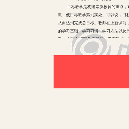
目标教学是构建素质教育的重点，它要
教，使目标教学落到实处。可以说，目
从而达到完成总目标。教师在上新课前
的学习基础、学习习惯、学习方法以及
数，从而达到了“教有目标，学有目标，
二、优化课堂教学的设计
李如密在“素质教育与教学改革”一文
课堂教学与课外活动相结合；传统与现
为主动探索知识，变“学会”为“会学”
习积极性和主观能动性，形成以学生思
在优化课堂教学设计时，可采用“启发
用，以达到“导”在关键上的目的。其
及时进行指导，把握好关键时刻，恰到
分析哪些材料让学生自学、哪些材料由
讲解富于启发性。同时要避免教师“抱着
体。这样可以培养学生独立学习和对所