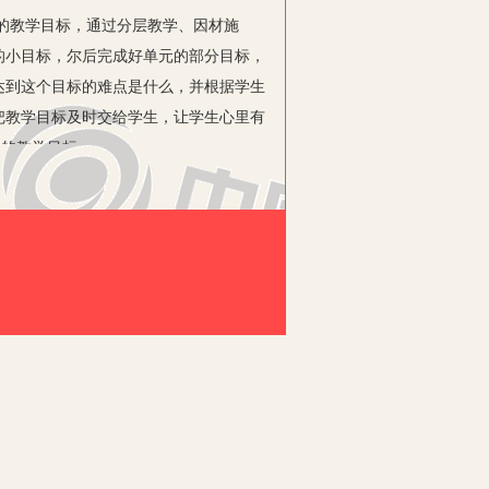
的教学目标，通过分层教学、因材施
的小目标，尔后完成好单元的部分目标，
达到这个目标的难点是什么，并根据学生
把教学目标及时交给学生，让学生心里有
定的教学目标。
相结合；智力因素与非智力因素相结合；
堂教学应努力引导学生从被动接受知识转
他们主动参与教学活动，以调动他们的学
浅出、画龙点睛、一语道破，起到指导作
困难，迫切需要教师解难答疑时，教师应
当然，除备好课外，教师还应精心设计，
讲深讲透，讲得条理分明、深入浅出，使
生变被动为主动，真正成为教学活动的主
极性；尤其是可以培养学生自己找规律、