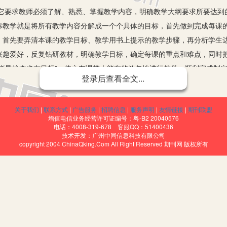
求教师必须了解、熟悉、掌握教学内容，明确教学大纲要求所要达到
标教学就是将所有教学内容分解成一个个具体的目标，首先做到完成每课
，首先要弄清本课的教学目标、教学用书上提示的教学步骤，再分析学生
兴趣爱好，反复钻研教材，明确教学目标，确定每课的重点和难点，同时
指导检查也有目标”，使之在课堂上能有的放矢地进行教学，顺利完成制
登录后查看全文...
中提出了几个结合：统一要求与因材施教相结合；教师指导与学生学会
关于我们
|
联系方式
|
广告服务
|
招聘信息
|
服务声明
|
友情链接
|
期刊联盟
代教学手段相结合。这对我们优化课堂教学的设计是很有启发意义的。课
增值电信业务经营许可证编号：粤-B2 20040576
。要做到这点必须在培养学生的学习兴趣和动脑、动口、动手上下功夫，让
电话：4008-319-678 客服QQ：51400436
技术开发：广州中同信息科技有限公司
维为核心、能力为目标、育人为目的的素质教育教学模式。
copyright 2004 ChinaQking.Com All Right Reserved 期刊网 版权所有
式”、“学导式”教学法。首先，教师要发挥自己的指导作用，做到深入
次，在学生课前预习，划出难点，带着问题听课时，或学生在自学中遇到了
好处。这时学生的思想集中，全神贯注，认真听讲，可收到最好的效果。
教师精讲、哪些材料用讲练结合形式进行、考虑精讲火候、研究怎样才能
走”包办代替，唱独角戏，而应把教学的重点从“教”转移到“学”上，使学
学学科本身的兴趣，激发他们的求知欲望，增强学习信心和主动学习的积