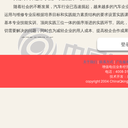
随着社会的不断发展，汽车行业已迅速掘起，越来越多的汽车企业
运用与维修专业应根据培养目标和实践能力素质结构的要求设置实践
基本专业技能实训、顶岗实践三位一体的循序渐进的实践环节。因此
切需要解决的问题，同时也为减轻企业的用人成本、提高校企合作成
一、实训教学现状分析
登
1.理论教学安排跨度大。
专业技术理论课的教学安排时间跨度大，一般来讲，汽车修理专业
关于我们
|
联系方式
|
广告服
2.实训教学模式单一化。
增值电信业务经营许
实训教学方式单薄,采用的是“教师教着做,学生跟着学”的教学方法,
电话：4008-3
技术开发：
习兴趣。应该让学生从被动变为主动，自主操作学习,教师从中指引,不能
copyright 2004 ChinaQk
3.理论实践衔接不紧密。
理论教师和实习指导教师各成体系，专业技术理论教学和实习教学
教学目标、教学内容和教学方法等方面难以形成有机结合，教学过程中往
内容不能合理统筹。
4.实训师资严重不足。
在中等职业学校的汽车维修专业中,“双师型”实训师资存在很大缺口,