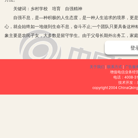
关键词：乡村学校 培育 自强精神
自强不息，是—种积极的人生态度，是一种人生追求的境界，更是中
心，就会始终如一地做到生命不息，奋斗不止;一个团队只要具备这种
象主要是农民子女，大多数是留守学生。由于父母长期外出务工，家
强精神：没理想目标，没吃苦耐劳品质，没迎难而上的斗志。自强精
登
神，既是孩子成人成才的关键，也是教育扶贫的治本之策。乡村学校
易滋生悲观情绪，工作不求进取，缺乏积极性、主动性和创造性。因
关于我们
|
联系方式
|
广告服
短的特色发展之路。乡村学校怎样才能弘扬和培育自强精神呢？要弘
增值电信业务经营许
电话：4008-3
生，把立德树人放在学校工作首位，创新教育举措，改革育人方法。
技术开发：
copyright 2004 ChinaQk
一、营造以自强精神为主题的校园文化
校园文化会潜移默化地影响人的行为，陶冶人的情操。乡村学校在推
存能力极强、材质优良的松柏，《论语》中又有“岁寒，然后知松柏之
职工激流勇进，超越自我，我校确立了“立松柏志，做自强人”的校训
校在楼道、墙壁、走廊等区域精心设计了自强文化内容的文字和图案
播、演讲、作文大赛等多种方式，大力宣传自强文化，让自强精神扎