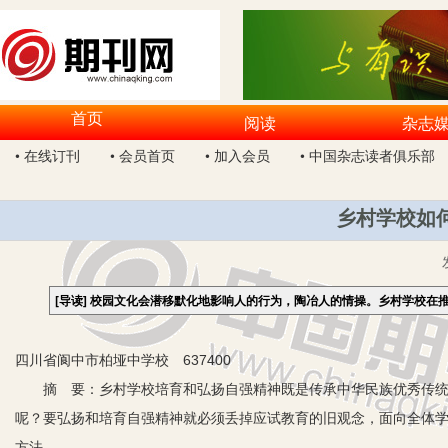
首页
阅读
杂志
• 在线订刊
• 会员首页
• 加入会员
• 中国杂志读者俱乐部
乡村学校如
[导读]
校园文化会潜移默化地影响人的行为，陶冶人的情操。乡村学校在
四川省阆中市柏垭中学校 637400
摘 要：乡村学校培育和弘扬自强精神既是传承中华民族优秀传统
呢？要弘扬和培育自强精神就必须丢掉应试教育的旧观念，面向全体
方法。