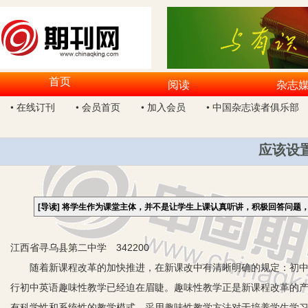
首页
阅读
杂志
• 在线订刊
• 会员首页
• 加入会员
• 中国杂志读者俱乐部
应该设
[导读]
将学生作为课堂主体，并不是让学生上课认真听讲，积极回答问题
江西省寻乌县第二中学 342200
随着新课程改革的加快推进，在新课改中有清晰明确的规定：初中英
行初中英语趣味性教学已经迫在眉睫。趣味性教学正是新课程改革的
有科学性和系统性的教学模式。采用趣味性教学方法对于培养学生学