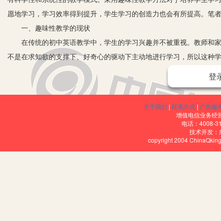
愿地学习，学习效率得到提升，学生学习的创造力也会有所提高。笔
一、趣味性教学的现状
在传统的初中英语教学中，学生的学习兴趣并不被重视。教师和家长
不是在求知欲的支撑下、好奇心的驱动下主动地进行学习，所以这种
转，学生愿意主动积极地学习了。但是趣味性教学中也存在一些问题
登
1.部分教师还是没能理解将学生作为课堂学习主体的理论。
将学生作为课堂主体，并不是让学生上课认真听讲，积极回答问题
关于我们
|
联系方式
|
广告服
2.教材选择的不合理。
增值电信业务经营许
电话：4008-3
新课程改革后，教材也需要进行转变以适应为教师新的教学方式服
技术开发：
copyright 2004 ChinaQk
象。
3.教师进行趣味性教学要在理论的指导下，特别重视要联系实际，
理论知识是抽象的，同时也需要实践的证明和检验。教师要结合自
二、趣味性教学之我见
1.选用灵活多变的教学方式，让课堂气氛“high”起来。
没有趣味的教学是不值得提倡的，缺少变化的教学方式是不会受到学