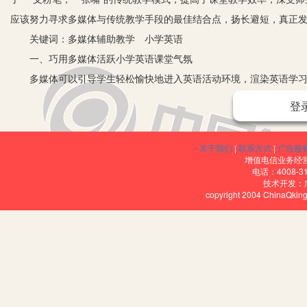
应该努力寻求多媒体与传统教学手段的最佳结合点，扬长避短，真正
关键词：多媒体辅助教学 小学英语
一、巧用多媒体活跃小学英语课堂气氛
多媒体可以引导学生轻松愉快地进入英语活动环境，渲染英语学习的
生课前的紧张心理，很好地培养学生学习英语的兴趣，迅速进入英语
登
如在教学新版PEP第八册Unit 3 Where did you go? A Let’s 
象的动画、动听的音乐吸引了，再通过用歌谣形式复习一般过去时有
关于我们
|
联系方式
|
广告服
堂教学的顺利进行奠定基础。
增值电信业务经营许
电话：4008-3
二、巧用多媒体激发学习英语的兴趣，让学生自主学习
技术开发：
copyright 2004 ChinaQk
激发和培养学生的学习兴趣，是教学得以成功的重要条件。为了提高
或模拟生活语境，将真实的生活带进课堂，缩短教学与现实的距离，
如在教学新版PEP第七册Unit 5 What does he do? A L
些学生想从事教师、医生、护士、司机等常见的职业，这些单词是学
这时教师就可以通过本节课的单词教学认识更多的职业了。女生有疑
有些职业单词有男女区分时，单词尾缀是有区分的，男的是man,女的woman,所以同学