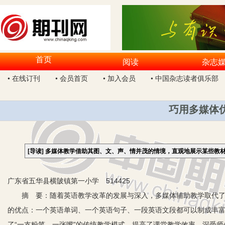
首页
阅读
杂志
• 在线订刊
• 会员首页
• 加入会员
• 中国杂志读者俱乐部
巧用多媒体
[导读]
多媒体教学借助其图、文、声、情并茂的情境，直观地展示某些教
广东省五华县横陂镇第一小学 514425
摘 要：随着英语教学改革的发展与深入，多媒体辅助教学取代了传
的优点：一个英语单词、一个英语句子、一段英语文段都可以制成丰
了“一支粉笔，一张嘴”的传统教学模式，提高了课堂教学效率，深受