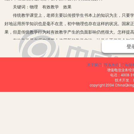
关键词：物理 有效教学 效果
传统教学课堂上，老师主要以传授学生书本上的知识为主，只要学生
好地运用所学知识也是毫不在意，初中物理也存在这样的状况。国家
果，但是传统教学行为对有效教学产生的负面影响仍然很大。怎样提
有效教学是老师在课堂上使用新的教学方法，让学生不仅学会知识，
登
的方式开展教学，在这种教学活动中，学生才是课堂的主角。这种教
让学生学习到物理知识，还培养了学生如何运用物理知识解决实际问
关于我们
|
联系方式
|
广告服
法，让有效教学贯穿整个物理课堂。
增值电信业务经营许
一、以实际生活情景为例，提高学习兴趣
电话：4008-3
技术开发：
老师要想开展好有效教学，首先要让学生对有效教学的课堂产生兴趣
copyright 2004 ChinaQk
开端，引出相关的学习内容，慢慢地将学生的注意力转移到要学习的
活中无处不在，引起了学生对学习物理的兴趣，同时也可以让学生多
理知识的运用能力。
在教学过程中，老师也可以引入生活中的实例，比如在学习物理概念
导的过程，也可以让其他学生提出不同意见等等方式，这种以实际生
景的时候就会想到相关知识，从而增强了学生对这一物理知识的记忆