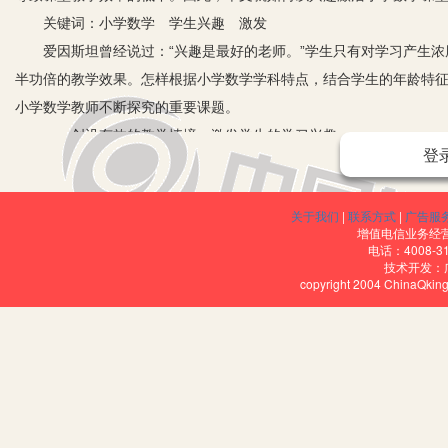
关键词：小学数学 学生兴趣 激发
爱因斯坦曾经说过：“兴趣是最好的老师。”学生只有对学习产生浓
半功倍的教学效果。怎样根据小学数学学科特点，结合学生的年龄特
小学数学教师不断探究的重要课题。
一、创设有效的教学情境，激发学生的学习兴趣
登
教师要善于创设和谐愉悦的教学情境，充分激发学生的兴趣，尤其是
结合教学内容，创设故事情境，以吸引学生的注意力，激发学生的学习
关于我们
|
联系方式
|
广告服
物园开运动会的故事，通过小白兔“拖拖”和“拉拉”忘记自己应该站的
增值电信业务经营许
下来的数字列队教学打好基础。又如，在教学“分数的基本性质”时，可以
电话：4008-3
技术开发：
要吃掉这个饼的2/3，孙悟空说要吃掉这个饼的3/4，大家说谁吃的
copyright 2004 ChinaQk
讨论，此时，教师要顺势利导，引入新课的教学，以此激发学生的学
二、引导学生主动参与，调动学生的积极性
我国著名教育家叶圣陶先生曾经说过：“教是为了不教。”因此，我
谓“授之以鱼，不如授之以渔”，只有激发学生的参与热情，提高学生
如，在教学“圆的周长”时，教师要打破传统的演示教学模式，采用小组
生自带圆形物体、绳子、计算器、尺子工具，并引导学生自主分工，