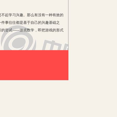
不起学习兴趣。那么有没有一种有效的
一件事往往都是基于自己的兴趣基础之
新的尝试——游戏数学，即把游戏的形式
学存在的问题，并对游戏化数学在小学数
填鸭式”灌输为主，不注重引进新的教
培养学生的数学意识、提高学生的数学能
给予学生很多解决数学问题的机会，不