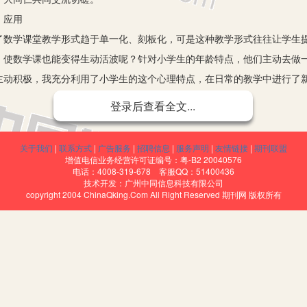
 应用
学课堂教学形式趋于单一化、刻板化，可是这种教学形式往往让学生提
，使数学课也能变得生动活波呢？针对小学生的年龄特点，他们主动去做
主动积极，我充分利用了小学生的这个心理特点，在日常的教学中进行了
的效果。下面笔者结合小学数学教学实践经验，简要分析当前小学数学教
登录后查看全文...
学实践提供参考依据。
题
关于我们
|
联系方式
|
广告服务
|
招聘信息
|
服务声明
|
友情链接
|
期刊联盟
陈旧，忽视了学生的主体作用。
增值电信业务经营许可证编号：粤-B2 20040576
电话：4008-319-678 客服QQ：51400436
师为主体的课堂教学模式，忽视了学生的主体地位，教学形式以传统的“
技术开发：广州中同信息科技有限公司
copyright 2004 ChinaQking.Com All Right Reserved 期刊网 版权所有
学习数学知识的兴趣，不能将学生的主体地位充分发挥出来，而且不利于
视了教学过程
上的数学知识，而不注重在教学过程中给予学生充分思考的空间，不能