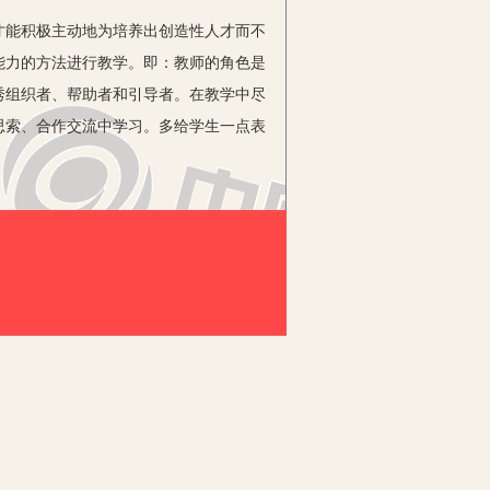
能积极主动地为培养出创造性人才而不
能力的方法进行教学。即：教师的角色是
秀组织者、帮助者和引导者。在教学中尽
思索、合作交流中学习。多给学生一点表
目标，分层次实施教育，让每一个学生充
，充分发挥主体作用，保持对学习的长
的学习兴趣，加强师生情感交流，使
讲有关的奇人趣事激发学习兴趣，等等。
了，只过了3个生日，这是为什么呢？”学
的学习兴趣一下子就被激发起来了，学生
争合作的班风，才能发展创造性思维。