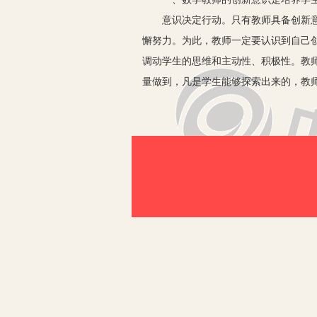
意识决定行动。只有教师具备创新意识
懈努力。为此，教师一定要认识到自己
调动学生的思维和主动性、积极性。教
量做到，凡是学生能够探索出来的，教
现自己的机会。让学生多一点创造的信
分展示自己独特的才华。
二、诱发学习动机和兴趣是引导学生
动机是推动人们进行活动的内部动力，
久兴趣，增强创新意识。为此，教师要
之“尊其师信其道”。也可在教学中对提
例如：教学“年、月、日”一课我采取的
生一下子争论开了。学生的猜想五花八
带着炙热的追求和疑问进入了新课的学
三、民主和谐的课堂氛围是激发学生
罗杰斯指出：“有利于创造活动的一般