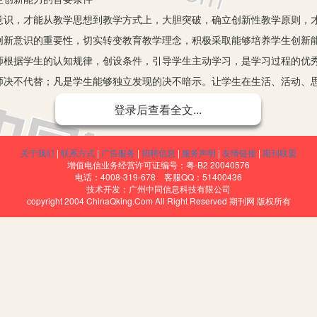
，才能从教学思想到教学方式上，大胆突破，确立创新性教学原则，才
创新意识的重要性，切实转变教育教学理念，积极采取能够培养学生创新
师根据学生的认知规律，创设条件，引导学生主动学习，是学习过程的优
师决不代替；凡是学生能够独立发现的决不暗示。让学生在生活、活动、
心，多一点成功的体验，培养他们的自信心。因材施教，分层次设计教学
登录后查看全文...
自主创新学习的前提
关于我们
|
联系方式
|
广告服务
|
招聘信息
|
服务声明
|
友情链接
|
期刊联盟
人的创造性都是在一定的动机下引起的，它可以有效激发学生的主动性
增值电信业务经营许可证编号：粤-B2 20040576
电话：4008-319-678 客服QQ：51400436
想方设法，诱发学生的学习动机和兴趣。可采取巧语导入新课，激发学生
技术开发：广州中同信息科技有限公司
copyright 2004 ChinaQking.Com All Right Reserved 期刊网 版权所有
出的问题留“尾巴”吊学生的胃口，从而激发学生求知的欲望，或者可以插
是巧语导入新课的办法。一上课，我就提出这样一个问题：“小明今年12岁
门，都急于知道答案。这时我说：“你们学完这节课就知道答案了。”学生
习中。
创新能力的基础
条件是心理的安全和心理的自由。”因此，创设民主和谐的课堂氛围、竞