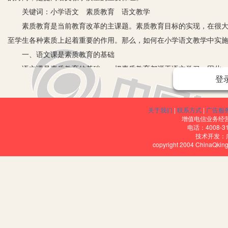
关键词：小学语文 素质教育 语文教学
素质教育是当前教育改革的主课题。素质教育目标的实现，在很大程
至学生各种素质上起着重要的作用。那么，如何在小学语文教学中实施
一、语文课是素质教育的基础
语文课是素质教育的基础，一切素质教育都源于语文学习。因此，学
登
高中三年级，语文科贯彻始终，课时最多，位置突出。就学科性质和教学
确理解和掌握祖国语言文字，这是语文课素质教育的核心。语文又是
关于我们
|
联系方式
|
广告服
老说得好：“听说读写宜并重。”即是让学生具有听、说、读、写的语
增值电信业务经营许
能力。培养良好习惯，是指学生在理解运用祖国语言时的读、写、听
电话：4008-3
技术开发：
间、提高学习效率的习惯，等等。这些习惯养成了，语文科的素质教育
copyright 2004 ChinaQk
说，要具有中国人的灵魂。比如：中华民族崇德重义的风尚，要强务
等，就是我们的民族精神。在学习祖国语言中，理应接受、培养和发
二、改进考核办法是实现素质教育的关键
素质教育提倡多年，但是应试教育依然大行其道，关键在于考核办法
变教学模式的积极性。笔者认为就小学教育而言，现在并不存在淘汰
水平测试，目的都落脚在了解学生，对教学进行评估反馈。往往考试