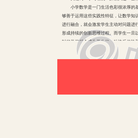
小学数学是一门生活色彩很浓厚的基础
够善于运用这些实践性特征，让数学知
进行融合，就会激发学生主动对问题进
形成持续的创新思维过程。而学生一旦
时的学习就会成为学生的一种快乐体验
发学生主动学习的方式上进行策划，加
上下功夫、出成效。
第一，建立目标性期待，激发学生主动
行动引发、导向和自觉的内部驱动作用
了达到学习目标而不懈努力去追寻和探
在不断验证着这种目标性作用的效能性
来，从而挖掘出学生自觉学习的内在动
第二，创设情境，激发学生自主创新的
让学生喜闻乐见的、易于接受和助推理
生的求知欲望和解决问题的情趣，促使
现以主动乐学去助力的兴趣扣动知识求