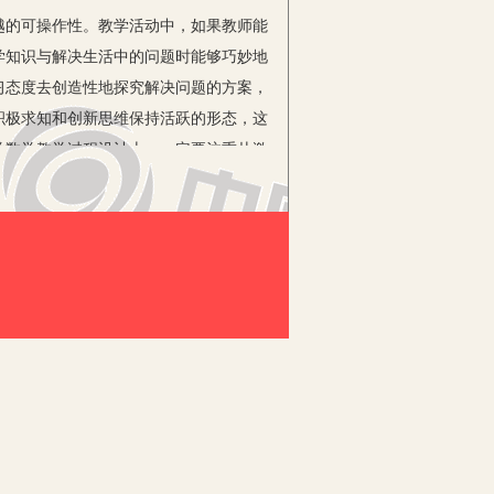
的可操作性。教学活动中，如果教师能
学知识与解决生活中的问题时能够巧妙地
习态度去创造性地探究解决问题的方案，
积极求知和创新思维保持活跃的形态，这
学数学教学过程设计上，一定要注重从激
开放教学观念，努力在培养学生数学能力
成任务的方向，所以，目标有着对人的
参与其中，就会按照既定的方向前进，为
能就会最大限度地释放出来。教学实践也
习的主动性和积极性得以有效地发挥出
的教学风格和现有的教学手段，创设出
过程与情境因素有机地进行融合，激发学
、独到的思维方式去创新地解决问题，实