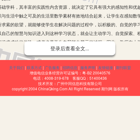
学科，其丰富的实践性内含资源，就决定了它具有强大的感知性和优越
识与生活中触之可及的生活里数学素材有效地结合起来，让学生在感知数
行求索的欲望，就能够使学生在解决问题的过程中，以积极的、自觉的学
以自己的智慧与知识进入到这种学习状态，就会让主动学习、自觉探索、
和追求成功的体验，或者也是学生自我能力展示的过程。因此，教师在小
登录后查看全文...
强对学生进行创新思维能力方面的诱导，开拓教学资源、开发教学模式、
关于我们
|
联系方式
|
广告服务
|
招聘信息
|
服务声明
|
友情链接
|
期刊联盟
学习的动机。任何行为的目标都具有很强的期待性，它是个体活动所完
增值电信业务经营许可证编号：粤-B2 20040576
。对于学生的学习活动而言，学习的目标一旦确立，就会有个体的执行力
电话：4008-319-678 客服QQ：51400436
技术开发：广州中同信息科技有限公司
索，有了这种求索的动力，学生那种求知的能动性就会被激发出来，其潜
copyright 2004 ChinaQking.Com All Right Reserved 期刊网 版权所有
，教师在教学过程中也注重了激发学生目标去完成学习任务，促使学生学
力。
学习兴趣。教师在教学过程中，要善于挖掘文本的活性因素，结合自己
解的生活情境、数理情境、故事情境和游戏情境等等，把数学问题的建构
学生带着探索、求知的思维活力积极、主动地去探究问题，从而以独立的
索的过程。