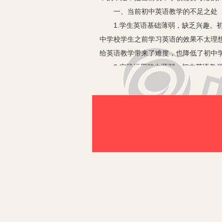
一、当前初中英语教学的不足之处
1.学生英语基础薄弱，缺乏兴趣。初
中学校学生之前学习英语的效果不太理
给英语教学带来了难度，也降低了初中
2.实践运用能力薄弱。初中英语教学
英语基础，但是在英语实践运用方面还
语口语漏洞百出的现象时有发生。因此
3.初中英语教学模式落后。教学模式
即教师讲学生听，这种教学模式缺少师
中英语教学效率，必须要改变这种传统
二、解决初中英语教学困境的对策
1.虽然已经对教育领域提出了新课程
传统的教学观念还掺杂在现在的授课内
写，很少有积极思考、质疑的机会，课
2.由于目前英语在初中的教学中，考
含义是在于学以致用。学生不停地往脑