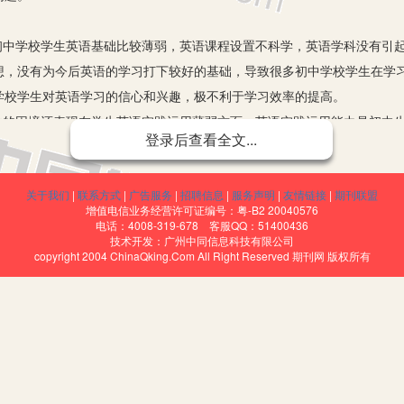
中学校学生英语基础比较薄弱，英语课程设置不科学，英语学科没有引起
想，没有为今后英语的学习打下较好的基础，导致很多初中学校学生在学
学校学生对英语学习的信心和兴趣，极不利于学习效率的提高。
的困境还表现在学生英语实践运用薄弱方面。英语实践运用能力是初中生
登录后查看全文...
较为欠缺，英语口语表达能力较差，遇到需要用英语表达的交流活动，只
，提高初中生的英语实践运用能力是迫切需要解决的问题。
关于我们
|
联系方式
|
广告服务
|
招聘信息
|
服务声明
|
友情链接
|
期刊联盟
落后是影响当前初中英语教学的又一个重要因素。初中英语教师在日常的
增值电信业务经营许可证编号：粤-B2 20040576
生之间的互动，让学生处于被动的地位，无法调动学生学习的积极性，影
电话：4008-319-678 客服QQ：51400436
技术开发：广州中同信息科技有限公司
的教学模式。
copyright 2004 ChinaQking.Com All Right Reserved 期刊网 版权所有
改革的要求，但是一些学校教师在授课方面，还是缺乏一定的灵活性，教
容之中，对新教材的理解也不到位。经常出现的状态就是教师灌输式的教
堂参与率较低。这样的教学组织形式，让学生失去了学习英语的兴趣。
试分数所占比重较大，学校教师包括学生都以一种紧绷的精神状态来学习
子中塞那些英语单词、短语、语法。学校教师不停地选择各种习题，让学