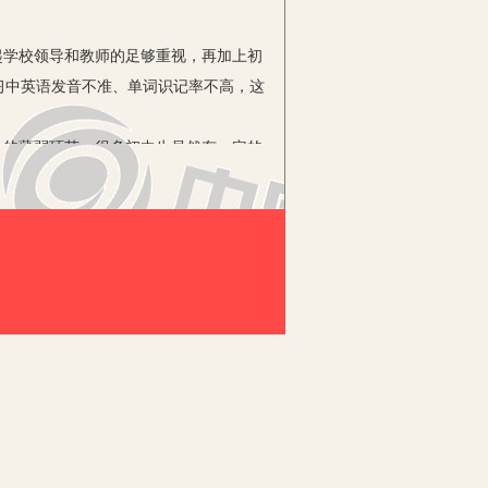
学校领导和教师的足够重视，再加上初
习中英语发音不准、单词识记率不高，这
的薄弱环节，很多初中生虽然有一定的
是单纯地将英语与汉语一一对应，造成英
英语教学中还是采用传统的教学模式，
响了初中英语教学效率。因此，要提升初
学内容较为单一，教学方法较为死板，
学方式，学生只能被动地听、抄、背、
英语，早已经忘了教授学生英语的真正
生练习、牢记。有些教师要求学生每天都