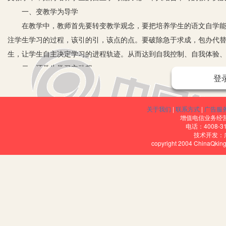
一、变教学为导学
在教学中，教师首先要转变教学观念，要把培养学生的语文自学能力
注学生学习的过程，该引的引，该点的点。要破除急于求成，包办代
生，让学生自主决定学习的进程轨迹。从而达到自我控制、自我体验
二、还学生学习主动权
登
把学习的主动权还给学生，要相信他们有信心、有能力学好，要尊重
距离，创建一个学生感到有话想对老师说，有事想请老师做，有困难
关于我们
|
联系方式
|
广告服
的自我表现欲充分地激发出来，用于他们自主学习的过程。
增值电信业务经营许
三、激发自主学习兴趣
电话：4008-3
技术开发：
教学中，教师应积极地为学生创设一种情趣盎然的学习气氛，使学
copyright 2004 ChinaQk
1.创设情境，激发探究心理。
一堂课上每个环节都很重要，但要让学生自始至终处于积极的自主学
生美感，把学生带入遐想的境界。无论是因力好奇，还是因为关注，
2.利用情境，激发学习动机。
动机是活动的原动力。学习动机是推动学生参与学习活动的心理动因
的不同，使情境得以持续。教师应不断创设情境，开成连动的整体情