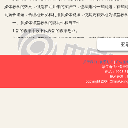
媒体教学的热潮，但是在近几年的实践中，也暴露出一些问题，有些
到扬长避短，合理地开发和利用多媒体资源，使其更有效地为课堂教
一、多媒体课堂教学的能动性和自主性
1.新的教学手段不代表新的教学思路。
新课改对教师课堂教学提出了更高的要求，更加注重对学生能力的培
登
中，教师的传统教学理念仍然难以在短时间内完全改变，多媒体技术
了多媒体就代表完成了新课改的要求。于是乎在多媒体技术的包装下
关于我们
|
联系方式
|
广告服
受教师满堂灌的教学方式，多媒体技术在这里并没有合理地激发学生
增值电信业务经营许
能充分发挥其能动性，在多媒体技术的包装之下，先进的教育理论和
电话：4008-3
技术开发：
2.多媒体技术的局限性限制教师在课堂的自主性。
copyright 2004 ChinaQk
有的教师在运用多媒体教学手段实施教学的时候，忽略了应遵循的辅
中，对学生提出的，但是在多媒体中未能体现的新思路、新看法，不
多媒体课件奉为课堂的主宰，教师无法在教学中做到合理的师生互动
富、形式多样的多媒体课程，也因此变成了机械而呆板的人机交流。
二、信息的选择性和集中性
1.课件制作者材料选择不够合理。