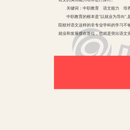
关键词：中职教育 语文能力 培
中职教育的根本是“以就业为导向”,是
院校对语文这样的非专业学科的学习不够
就业和发展摆在首位，也就是突出语文
一、走进中职语文教材，体验人文
语文课程含有丰富的情感和人文内涵，
程对学生“思想情感、思维品质、审美
的过程中，直接体验作品的人文性、工
默化的影响，这就是一种语文素养的培
说、读中体会课文的美。这样做，不仅
接受到爱国主义教育、思想品德教育和
二、从学生的实际情况出发，因材
中职的学生不用参加高考，与普通高中
激、容易分散精力，两方面加起来导致
业。比如对于“口语交际能力”的训练