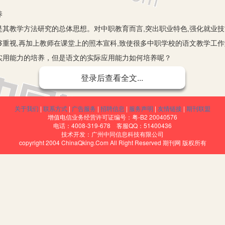
养
其教学方法研究的总体思想。对中职教育而言,突出职业特色,强化就业
重视,再加上教师在课堂上的照本宣科,致使很多中职学校的语文教学工
实用能力的培养，但是语文的实际应用能力如何培养呢？
精神
登录后查看全文...
对人的精神领域的影响是深广的，对学生心灵的震撼是极其深远的。所
情趣”的培养，加深、加强人文性、情感性的熏陶和感染。在中职语文教学
关于我们
|
联系方式
|
广告服务
|
招聘信息
|
服务声明
|
友情链接
|
期刊联盟
具性，是一种很好的教学方法。“情感是语文教学的根”，语文教材本身所
增值电信业务经营许可证编号：粤-B2 20040576
电话：4008-319-678 客服QQ：51400436
养。在教学中，教师一定要用欣赏的目光看待每篇课文，应重视用文学性
技术开发：广州中同信息科技有限公司
copyright 2004 ChinaQking.Com All Right Reserved 期刊网 版权所有
能直接培养学生热爱祖国语言文字和中华优秀文化的思想感情，更能直接
科学方法的启蒙教育。
施教
的学生比起来毫无升学压力可言，因此学习过程中少了很多紧迫感。青
中职语文教学的效果很不理想。作为教师要改变观念、尝试探索新的教学
，可以组织学生模拟招聘会，应聘者怎么推销自己？招聘者如何接待应聘者