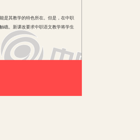
技能是其教学的特色所在。但是，在中职
作触礁。新课改要求中职语文教学将学生
以我们在中职语文教学中要重视语文课
中，把学生带进教材，让学生在阅读课文
蕴含的理念和情感对学生的情感态度潜移
的语言把学生带进教材，让学生在听、
培养学生的欣赏能力，使学生在作品中直
少年自身意志力比较薄弱、追逐新鲜刺
模式，同时能够联系实际生活和未来就
？可以设置企业洽谈情境，如何接待客