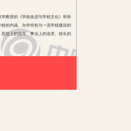
华教授的《学校改进与学校文化》和朱
学校的内涵、办学特色与一流学校建设的
、思想上的指导、事业上的追求、校长的
念，不断加强自身锻炼 ，在实践中提
浓、办学效益好、师生综合素质高，深
等形式，让我感受到了校园整洁、布局紧
纳百川的胸怀、高超的领导艺术和先进的
况相结合，变成了思考的破折号。反思之
领的团队身上，我真切地见识了她们治