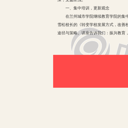
一、集中培训，更新观念
在兰州城市学院继续教育学院的集中培
雪松校长的《转变学校发展方式，改善
途径与策略。讲座告诉我们：振兴教育
人格魅力和管理艺术是一名成功校长的具
高，在改革中发展完善。
二、基地学校研修，感受优质学校
这次影子培训我去的是安宁区十里店小
受社会各界的赞誉。在王丽红校长的介
凑、校园文化高雅和谐；感受到了教师
办学理念。在这短短5天的影子培训中
余，感悟如下：
1.校长的学习观、决策观是引领学校
这次培训实以十里店小学为基地，师从
学的严谨，理论功底的深厚，以及高超