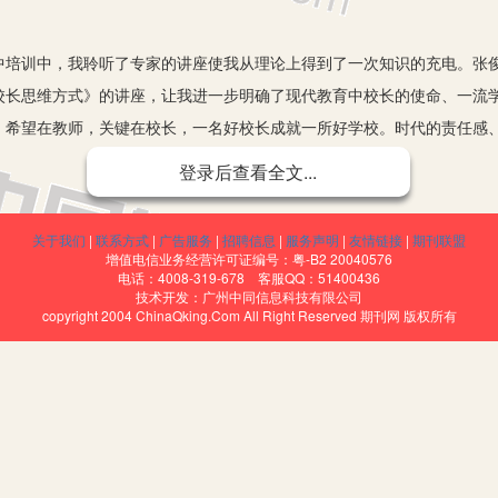
训中，我聆听了专家的讲座使我从理论上得到了一次知识的充电。张俊
校长思维方式》的讲座，让我进一步明确了现代教育中校长的使命、一流
，希望在教师，关键在校长，一名好校长成就一所好学校。时代的责任感
体构成要素。当好“师者之师”，重要的是不断加强自身学习，不断转变观
登录后查看全文...
先进理念
关于我们
|
联系方式
|
广告服务
|
招聘信息
|
服务声明
|
友情链接
|
期刊联盟
学。十里店小学是安宁区的一所名校，该校办学理念实、教风正、学风
增值电信业务经营许可证编号：粤-B2 20040576
电话：4008-319-678 客服QQ：51400436
绍中，我们了解了该校的基本情况，以及她的办学思路。通过走、看、听
技术开发：广州中同信息科技有限公司
copyright 2004 ChinaQking.Com All Right Reserved 期刊网 版权所有
的敬业与无私，感受到了领导班子的团结与奋进，更感受到了王校长那海
，我们把一个个问号，变成了感叹号，又把一个个感叹号与自己的学校情
发展的关键。
于王丽虹校长，真称得上是入了名门，受教于名师。在王校长以及她带
的领导艺术和先进的办学思想。