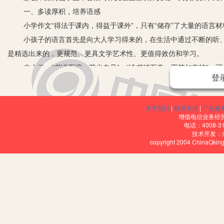
一、多读厚积，培养语感
小学作文“得法于课内，得益于课外”，只有“储存”了大量的语言材料
小孩子的语言首先是向大人学习得来的，在生活中通过不断的听、
是精选出来的，更规范、更具文学艺术性、更值得效仿和学习。
古人云：“书读百遍，其义自见”，“读书破万卷，下笔如有神”。可
登
方式包括阅读、朗读、诵读等。
1.反复诵读。
关于我们
|
联系方式
|
广告服
小学课文通常篇幅短小精悍，文笔生动，而且简单易记，有许多文章
增值电信业务经营许
唐诗三百首，不会作诗也会吟”，日后写作时会不知不觉蹦出一些优美
电话：4008-3
技术开发：
2.广泛阅读。
copyright 2004 ChinaQk
对于语文学习来说，课本内容的容量是非常有限的，因此，扩展阅
中培养学生的语感。作为语文老师，可推荐一些适合学生年龄层次的
可以多看，以开阔眼界，有利于拓宽写作的视野。另外，现时播放的一
作品的文学原著给学生看肯定喜欢。
二、勤练口语，拓展思维
语言和文字，互不分离。语言是口头的表述，文字是书面的表达，