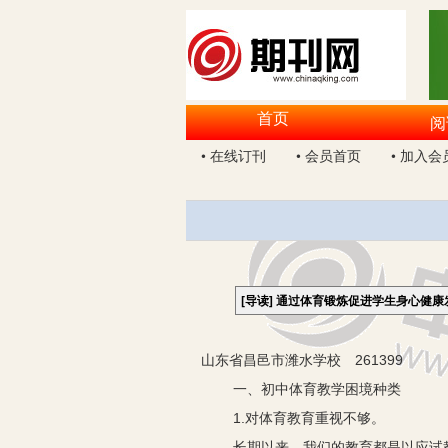
首页
阅
• 在线订刊
• 会员首页
• 加入会
[导读]
通过体育锻炼促进学生身心健康
山东省昌邑市潍水学校 261399
一、初中体育教学困境种类
1.对体育教育重视不够。
长期以来，我们的教育都是以应试教育