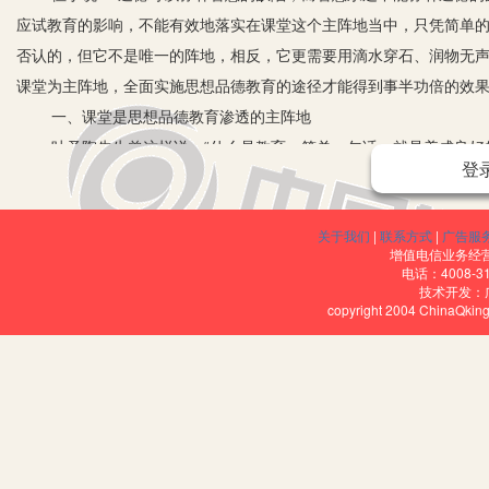
应试教育的影响，不能有效地落实在课堂这个主阵地当中，只凭简单
否认的，但它不是唯一的阵地，相反，它更需要用滴水穿石、润物无
课堂为主阵地，全面实施思想品德教育的途径才能得到事半功倍的效
一、课堂是思想品德教育渗透的主阵地
叶圣陶先生曾这样说：“什么是教育，简单一句话，就是养成良好的
登
秀的品德更为重要。我认为课堂是思想品德教育的主阵地。通过课堂
第一，课堂上可以培养学生良好的习惯。如要求学生穿戴整洁、搞
关于我们
|
联系方式
|
广告服
好、遵守课堂规则等又渗透着礼仪纪律教育，可以培养好的行为习惯
增值电信业务经营许
在学习中养成了自觉学习的习惯，也培养了学生的独立自强的意识。
电话：4008-3
技术开发：
的前提和保证。
copyright 2004 ChinaQk
第二，课堂传授的各科教材知识本身就凝聚着人们的智慧和灵感，
的世界观、人生观、价值观有着极其重要的作用。语文教材中选入的
心悦目，情感激荡，长期熏陶，会对生活充满希望，会追求阳光，会
的科技、辽阔的疆域，曾经也是像美国一样的强国，现在我们又迎头
日常的体育教学工作中， 有意识、有目的、有计划地对学生进行体质
第三，将思想品德教育寓于各科知识，贯穿于课堂，思想品德教育