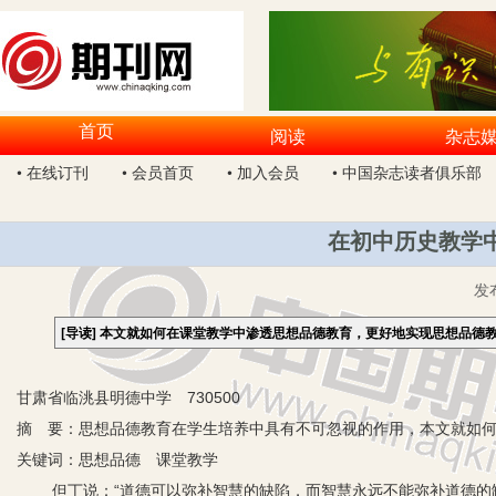
首页
阅读
杂志
• 在线订刊
• 会员首页
• 加入会员
• 中国杂志读者俱乐部
在初中历史教学
发
[导读]
本文就如何在课堂教学中渗透思想品德教育，更好地实现思想品德
甘肃省临洮县明德中学 730500
摘 要：思想品德教育在学生培养中具有不可忽视的作用，本文就如
关键词：思想品德 课堂教学
但丁说：“道德可以弥补智慧的缺陷，而智慧永远不能弥补道德的缺