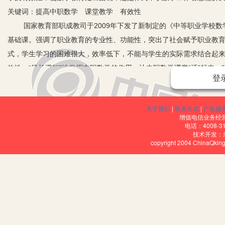
关键词：提高中职数学 课堂教学 有效性
国家教育部职成教司于2009年下发了新制定的《中等职业学校数
基础课。强调了职业教育的专业性、功能性，突出了社会赋予职业教
式，学生学习的困难很大，效率低下，不能与学生的实际需求结合起
效性，“扬长避短”地发挥中职数学的作用，让中职数学课堂“活”起来
登
一、明确中职数学的教学目标
在教育部制订的《国家中长期教育改革和发展规划纲要（2010－2
关于我们
|
联系方式
|
广告服
德、职业技能和就业创业能力。”这为中职数学教学指明了目标及方向
增值电信业务经营许
二、当前中职数学教学存在的问题
电话：4008-3
技术开发：
1.教学方法简单。目前数学教学方法过于单一化，教师一般都是先
copyright 2004 ChinaQk
当布道士的角色，这使教师和学生在一定程度上成为教材的奴隶。这
2.中职学生本身基础较差，其学习数学的积极性不高。中职学校的
入中职学校的学生大多数中是初中时期的“双差生”（学习成绩差、行
对自身要求不高，只想学习一些基本技能，早日参加就业。再加上中
三、增加中职数学课堂教学有效性的办法
1.灵活使用教材，紧密联系生活实例。数学课中的大多内容都可以