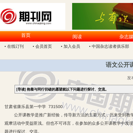
首页
阅读
杂志
• 在线订刊
• 会员首页
• 加入会员
• 中国杂志读者俱乐部
语文公开
发
[导读]
抱着与同行切磋的愿望就以下问题进行探讨、交流。
甘肃省康乐县第一中学 731500
公开课教学是推广新经验，传导新方法的主要方式，历来受到教学
观摩活动中受益匪浅。但也不可讳言，在参加的众多公开课教学中发
题进行探讨、交流。