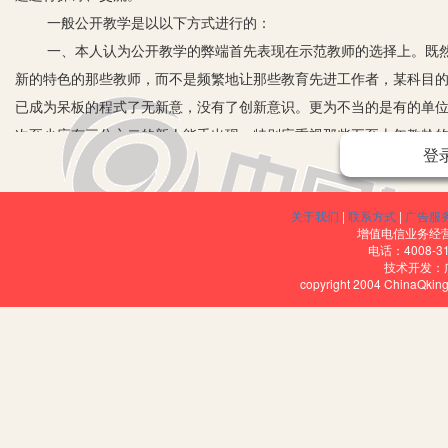
一般公开教学是以以下方式进行的：
一、本人认为公开教学的弊端首先表现在示范教师的选择上。既然
新的特色的那些教师，而不是频繁地让那些教育先进工作者，某科目
已成为呆板的程式了无新意，没有了创新意识。更为不当的是有的单
次至少应有三分之二的新人能手出现。特别应重视那些五至十年教龄
登
二、选拔好选手，还应对新手予以必要的临场指导。有些教师我们
点需注意：没有调整好自己的情绪，或是临场激动，或是情绪焦躁，
关于我们
|
联系方式
|
广告服
生气氛和谐起来。
增值电信业务经营许
三、教学过程中存在的问题。过分依赖教案，不敢越雷池一步，导
电话：4008-3
技术开发：
设置不合理。为求得学生回答与教案无关、自设禁区，把本来很有见
copyright 2004 ChinaQk
启发式教学、参与式教学理解偏颇。认为课堂提问多、举手回答者众
有一定的深度、难度、广度。答案学生脱口而出，因无第二答案，学
要使学生的心动起来，教师要从学生的眼睛中读懂学生感悟的程度。
的教师在讲《六国论》时，不会在文章本身下功夫，指导学生弄清字义
的范围。课堂内七嘴八舌，热闹非凡，语文被撂在一边。教师得意洋
四、板书零乱，不分正板、副板，章法混乱，不明白板书的作用。有