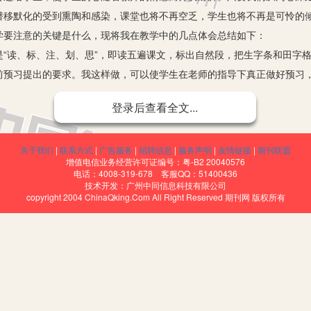
潜移默化的受到熏陶和感染，课堂也将不再空乏，学生也将不再是可怜的
学要注意的关键是什么，现将我在教学中的几点体会总结如下：
“读、标、注、划、思”，即读五遍课文，标出自然段，把生字条和田字
前预习提出的要求。我这样做，可以使学生在老师的指导下真正做好预习
登录后查看全文...
生每人准备一个好词好句摘抄本。每天摘抄四个好词语，要求会背，
许在课文中摘抄，鼓励在课外抄录。这样做既给了孩子自主学习的空间，
关于我们
|
联系方式
|
广告服务
|
招聘信息
|
服务声明
|
友情链接
|
期刊联盟
所述，生字已不是三年级语文教学的重点，但仍是一个重要的组成部分。“
增值电信业务经营许可证编号：粤-B2 20040576
生对生字的正确读音和写法有了初步的感知。第二步是在“课堂中辨形辨意
电话：4008-319-678 客服QQ：51400436
技术开发：广州中同信息科技有限公司
第三步是“单元巩固法”。这是纠正错别字的重要阶段，运用形近字、辨析
copyright 2004 ChinaQking.Com All Right Reserved 期刊网 版权所有
对本阶段中不能掌握的生字，采用在书上用红笔圈记的方法，缩小复
地提高课外阅读的质量，必须把课内阅读和课外阅读当作一个整体来考
讲究最佳机会。这一最佳机会，因学生、教师、环境的不同而不同。一
：学生阅读兴趣应处于高潮、亢奋的时机。