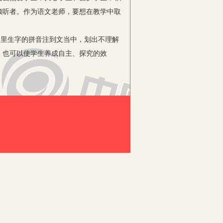
倾听者。作为语文老师，要想在教学中取
格里生字的拼音注到文当中，划出不理解
，也可以使学生养成自主、探究的效
理解意思，初步会用该词语说一句话。
又拓宽了他们的视野。
三步生字学习法”的第一步是“识别字
”，坚持“字不离词”的原则。结合文中
，句中改错字等多种灵活方式，检验巩固
习范围，不定时抽查。
虑。为此，教师需要经常结合阅读教学，
句话，教师要根据教学意境来确定课外阅