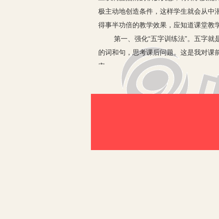
极主动地创造条件，这样学生就会从中
得事半功倍的教学效果，应知道课堂教
第一、强化“五字训练法”。五字就是
的词和句，思考课后问题。这是我对课
率。
第二、每天积累四个好词语。我要求学
对程度好的同学，外加好句子两个。允
第三、强化“三步生字学习法”。此前
音、字形，这都在预习课文里进行，使学
的词语分析字意，初步学会口头应用。
学生对文中字形、字意的理解和掌握，
第四、坚持每天课外阅读
1.寻求课内外阅读的结合点。要有效
了解学生阅读动向。
2.形成课外阅读的氛围。课外阅读要
读的最佳机会。这个意境的一般表象是