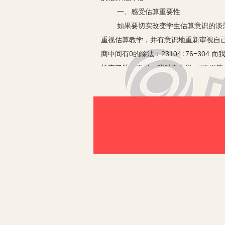
一、感受估算重要性
如果要切实改变学生估算意识的淡薄，
重视估算教学，并有意识地重新审视自
商中间有0的除法：23104÷76=3
检查了题，于是，我对学生说：“不用算
法各部分间的关系来验算，有点麻烦。老师教
差太远了。这样一下子就确定了错误，
得数的范围，在计算中有着非常重要的
二、增强估算意识
对小学生而言，在现实生活中最常估算
对数量的大小，对日常生活中的数有所
估算的一些方法。如：估测一粒花生的质
感受到估算是解决问题的一种策略，用
三、掌握估算方法
古人云：“授人以鱼不如授人以渔”
1.取整十法。即用四舍五入取数的近似