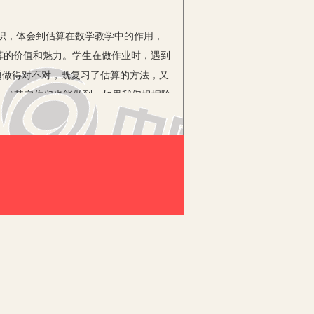
识，体会到估算在数学教学中的作用，
算的价值和魅力。学生在做作业时，遇到
查这题做得对不对，既复习了估算的方法，又
：“其实你们也能做到。如果我们根据除
0，30乘80得2400，距离23104
不是可有可无的，估算可以帮我们确定
测活动，可以培养学生的数感，使学生
亲自体验，亲自参与，小组合作共同学习
等等。通过这样的估算训练，可以使学生
了学生估算的意识。
最常用的方法有两种：
厂大约有多少工人？”我们可以用省略尾