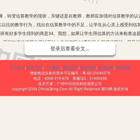
转变估算教学的现状，关键还是在教师，教师应加强对估算教学的认
己以往的教学行为，找出在估算教学中的不足，让学生从心灵上感受到估
04 而我班有好多学生得到的商是34。我想，如果让学生用估算的方法来检
，我就知道这道题做得对不对！你们信吗？”看到学生疑惑的眼神，我又说
登录后查看全文...
你们一个简单的方法。我们已经学过了估算。34可以看作30，76可以看作8
及时更正，学生露出惊讶的表情。 通过这样的事情让学生认识到，估算并
关于我们
|
联系方式
|
广告服务
|
招聘信息
|
服务声明
|
友情链接
|
期刊联盟
作用。
增值电信业务经营许可证编号：粤-B2 20040576
电话：4008-319-678 客服QQ：51400436
技术开发：广州中同信息科技有限公司
的是物体的长度、数量、面积、体积、质量等的估测，通过学生的估
copyright 2004 ChinaQking.Com All Right Reserved 期刊网 版权所有
感受。比如，让学生估测一粒黄豆的质量，1克黄豆有多少粒等，让学生
量，可以先称100粒花生的质量，也可以先称10克花生，再数有多少粒
它可以简洁并迅速地解决某些问题，从而在培养学生估算技能的同时增强
，教学中要在具体的审题、解题、验证中教给学生估算的方法。 估算
值，再计算结果。例如：“一间工厂有12个车间，每个车间有48人，全